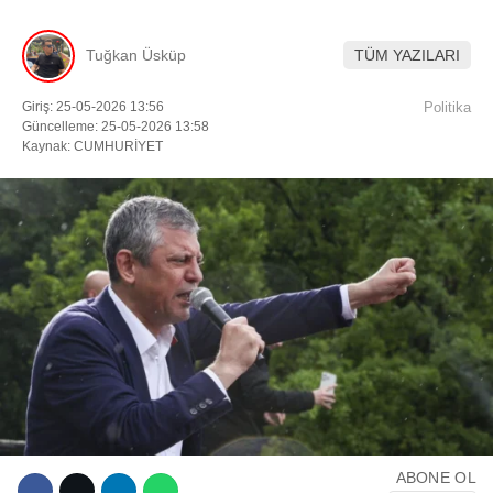
Tuğkan Üsküp
TÜM YAZILARI
Facebook
Giriş: 25-05-2026 13:56
Politika
Güncelleme: 25-05-2026 13:58
Kaynak: CUMHURİYET
Instagram
Youtube
TikTok
ABONE OL