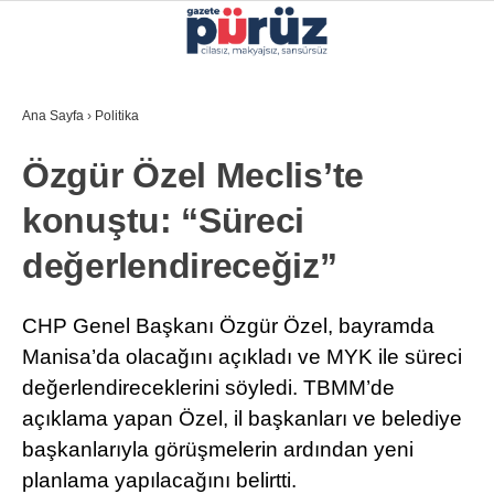
29.6
°
İZMIR
Ana Sayfa
›
Politika
GALERİ
VİDEO
YAZARLAR
Özgür Özel Meclis’te
YEREL YÖNETIMLER
konuştu: “Süreci
GÜNCEL
değerlendireceğiz”
EKONOMI
POLITIKA
CHP Genel Başkanı Özgür Özel, bayramda
Manisa’da olacağını açıkladı ve MYK ile süreci
SAĞLIK
değerlendireceklerini söyledi. TBMM’de
KÜLTÜR-SANAT
açıklama yapan Özel, il başkanları ve belediye
WhatsApp İhbar Hattı
başkanlarıyla görüşmelerin ardından yeni
SPOR
planlama yapılacağını belirtti.
DIĞER