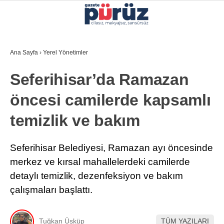
37.4
°
İZMIR
Ana Sayfa
›
Yerel Yönetimler
GALERİ
VİDEO
YAZARLAR
Seferihisar’da Ramazan
YEREL YÖNETIMLER
öncesi camilerde kapsamlı
GÜNCEL
temizlik ve bakım
EKONOMI
POLITIKA
Seferihisar Belediyesi, Ramazan ayı öncesinde
merkez ve kırsal mahallelerdeki camilerde
SAĞLIK
detaylı temizlik, dezenfeksiyon ve bakım
KÜLTÜR-SANAT
çalışmaları başlattı.
WhatsApp İhbar Hattı
SPOR
Tuğkan Üsküp
TÜM YAZILARI
DIĞER