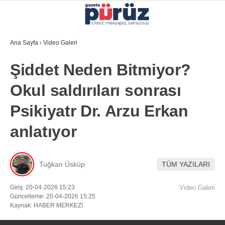
Ana Sayfa
›
Video Galeri
Şiddet Neden Bitmiyor?
GALERİ
VİDEO
YEREL YÖNETIMLER
Okul saldırıları sonrası
GÜNCEL
Psikiyatr Dr. Arzu Erkan
EKONOMI
anlatıyor
POLITIKA
SAĞLIK
Tuğkan Üsküp
TÜM YAZILARI
KÜLTÜR-SANAT
Giriş: 20-04-2026 15:23
Video Galeri
Güncelleme: 20-04-2026 15:25
SPOR
Kaynak: HABER MERKEZI
DIĞER