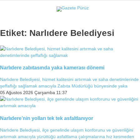
31.3
°
İZMIR
Etiket:
Narlıdere Belediyesi
GALERİ
VİDEO
YAZARLAR
YEREL YÖNETIMLER
GÜNCEL
Narlıdere zabıtasında yaka kamerası dönemi
EKONOMI
Narlıdere Belediyesi, hizmet kalitesini artırmak ve saha denetimlerinde
şeffaflığı sağlamak amacıyla Zabıta Müdürlüğü bünyesinde yaka
POLITIKA
05 Ağustos 2026 Çarşamba 11:37
SAĞLIK
KÜLTÜR-SANAT
Narlıdere’nin yolları tek tek asfaltlanıyor
WhatsApp İhbar Hattı
SPOR
Narlıdere Belediyesi, ilçe genelinde ulaşım konforunu ve güvenliğini
artırmak amacıyla yürüttüğü asfaltlama çalışmalarına hız kesmeden
DIĞER