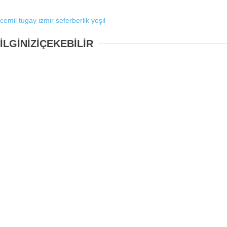
cemil tugay
izmir
seferberlik
yeşil
İLGİNİZİ
ÇEKEBİLİR