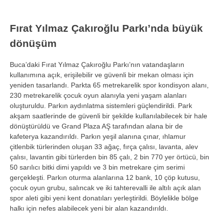
Fırat Yılmaz
Çak
ıroğlu Parkı’nda b
üyük
dönü
ş
üm
Buca’daki F
ırat Yılmaz
Çak
ıroğlu Parkı’nın vatandaşların
kullanımına a
ç
ık, erişilebilir ve g
üvenli bir mekan olmas
ı i
çin
yeniden tasarland
ı. Parkta 65 metrekarelik spor kondisyon alanı,
230 metrekarelik
çocuk oyun alan
ıyla yeni yaşam alanları
oluşturuldu. Parkın aydınlatma sistemleri g
üçlendirildi. Park
ak
şam saatlerinde de g
üvenli bir
şekilde kullanılabilecek bir hale
d
önü
şt
ürüldü ve Grand Plaza A
Ş tarafından alana bir de
kafeterya kazandırıldı. Parkın yeşil alanına
ç
ınar, ıhlamur
çitlenbik türlerinden olu
şan 33 ağa
ç, f
ır
ça çal
ısı, lavanta, alev
çal
ısı, lavantin gibi t
ürlerden bin 85 çal
ı, 2 bin 770 yer
örtücü, bin
50 sar
ılıcı bitki dimi yapıldı ve 3 bin metrekare
çim serimi
gerçekle
şti. Parkın oturma alanlarına 12 bank, 10
çöp kutusu,
çocuk oyun grubu, sal
ıncak ve iki tahterevalli ile altılı a
ç
ık alan
spor aleti gibi yeni kent donatıları yerleştirildi. B
öylelikle bölge
halk
ı i
çin nefes alabilecek yeni bir alan kazand
ırıldı.