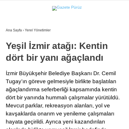
37.4
°
İZMIR
Ana Sayfa
›
Yerel Yönetimler
GALERİ
VİDEO
YAZARLAR
Yeşil İzmir atağı: Kentin
YEREL YÖNETIMLER
dört bir yanı ağaçlandı
GÜNCEL
EKONOMI
İzmir Büyükşehir Belediye Başkanı Dr. Cemil
Tugay’ın göreve gelmesiyle birlikte başlatılan
POLITIKA
ağaçlandırma seferberliği kapsamında kentin
SAĞLIK
dört bir yanında hummalı çalışmalar yürütüldü.
Mevcut parklar, rekreasyon alanları, yol ve
KÜLTÜR-SANAT
kavşaklarda onarım ve yenileme çalışmaları
WhatsApp İhbar Hattı
SPOR
hayata geçirildi. Ayrıca yeni kazandırılan
DIĞER