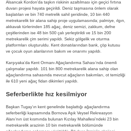
Alsancak Kordon’da ta
şkın riskinin azaltılması i
çin geçici f
ırtına
duvarı projesi hayata ge
çirildi. Deniz ta
şmasına
önlem olarak
ba
şlatılan ve bin 740 metrelik sahil şeridinde, 10 bin 440
metrekarelik bir alana sahip proje uygulamasında; palmiye, ılgın,
akkavak t
ürlerinden 185 a
ğa
ç, deniz semizi, zakkum, defne
çe
şitlerinden ise 48 bin 500
çal
ı yerleştirildi ve 15 bin 200
metrekarelik
çim serimi yap
ıldı. Sekiz g
ölgelik ve oturma
platformlar
ı oluşturuldu. Kent donatılarından bank,
çöp kutusu
ve çocuk oyun alanlar
ının bakım ve onarımı yapıldı.
Karşıyaka’da Kent Ormanı Ağa
çland
ırma Sahası’nda
önemli
çal
ışmalar yapıldı. 101 bin 800 metrekarelik alana sahip olan
ağa
çland
ırma sahasında mevcut ağa
çlar
ın bakımları, ot temizliği
ile 610 yeni ağa
ç fidan dikimleri yap
ıldı.
Seferberlikte hız kesilmiyor
Başkan Tugay’ın kent genelinde başlattığı ağa
çland
ırma
seferberliği kapsamında Bornova Aşık Veysel Rekreasyon
Alanı’nın
üst k
ısmında bulunan Kızılay Mahallesi’ndeki 23 bin
metrekarelik arazinin 10 bin metrekarelik b
ölümünde