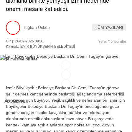
alanlarla birlikte yemyeşil İzmir hedefinde
önemli mesafe kat edildi.
Facebook
Tuğkan Üsküp
TÜM YAZILARI
Giriş: 26-09-2025 09:31
Yerel Yönetimler
Instagram
Kaynak: İZMİR BÜYÜKŞEHİR BELEDİYESİ
Youtube
TikTok
İzmir B
üyük
şehir Belediye Başkanı Dr. Cemil Tugay’ın g
öreve
gelir gelmez kent genelinde ba
şlattığı ağa
çland
ırma seferberliği
her ge
çen gün büyüyor. Ye
şil, sağlıklı ve nefes alan bir İzmir i
çin
ABONE OL
Büyük
şehir Belediye Başkanı Dr. Tugay’ın
öncülü
ğ
ünde gece
gündüz çal
ışan ekipler kavşaklar, parklar ve rekreasyon
alanlarında estetik dokunuşlara imza atıyor. Bu
çerçevede
kentteki kamuya aç
ık alanlarda spor noktaları,
çocuk oyun
mekanlar
ı ve y
ürüyü
ş yollarının kau
çuk zeminlerinde yap
ım ve