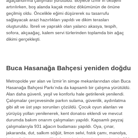
a
ğa
çland
ırma
çal
ışması y
ürütüldü. Böylece
İzmir’in oksijeni
artırılırken, boş alanda ka
çak moloz dökümünün de önüne
geçilmi
ş oldu.
Öncelikle e
ğimi d
ü
ş
ürerek su tasarrufu
sa
ğlayacak arazi hazırlıkları yapıldı ve dikim terasları
oluşturuldu. İbreli ve yapraklı olan yalancı akasya, tespih,
sofora, ak
çaa
ğa
ç, kalem servi türlerinden toplamda bin a
ğa
ç
dikimi gerçekle
şti.
Buca Hasanağa Bah
çesi yeniden do
ğdu
Metropolde yer alan ve İzmir’in simge mekanlarından olan Buca
Hasanağa Bah
çesi Park
ı’nda da kapsamlı bir
çal
ışma y
ürütüldü.
Alan daha güvenli, ye
şil ve konforlu hale getirilerek yenilendi.
Çal
ışmalar
çerçevesinde park
ın sulama, g
üvenlik, ayd
ınlatma
gibi alt ve
üst yap
ı sorunları
çözüldü. Çocuk oyun alanlar
ı ve
y
ürüyü
ş yolları yenilenerek, kent donatısı eklendi ve mevcut
durumda bakım onarım
çal
ışmaları yapıldı. Kapsamlı peyzaj
çal
ışmalarıyla 931 ağacın budaması yapıldı. Oya,
ç
ınar,
jakaranda, dut, salkım s
ö
ğ
üt, limon selvi, f
ıstık
çam
ı, manolya,