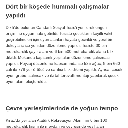
D
ört bir kö
şede hummalı
çal
ışmalar
yapıldı
Dikili’de bulunan
Çandarl
ı Sosyal Tesis’i yenilerek engelli
erişimine uygun hale getirildi. Tesiste
çocuklar
ın keyifli vakit
ge
çirebilmeleri için oyun alanlar
ı hayata ge
çirildi ve ye
şil bir
dokuyla i
ç içe yeniden düzenleme yap
ıldı. Tesiste 30 bin
metrekarelik
çay
ır alanı ve 6 bin 500 metrekarelik alana bitki
dikildi. Mekanda kapsamlı yeşil alan d
üzenleme çal
ışması
yapıldı. Peyzaj d
üzenleme kapsam
ında ise 525 ağa
ç, 8 bin 660
çal
ı ile 778 yer
örtücü ve sar
ılıcı bitki dikimi yapıldı. Ayrıca;
çocuk
oyun grubu, sal
ıncak ve iki tahterevalli montajı yapılarak
çocuk
oyun alan
ı oluşturuldu.
Çevre yerle
şimlerinde de yoğun tempo
Kiraz’da yer alan Atat
ürk Rekreasyon Alan
ı’nın 6 bin 100
metrekarelik kısmı ile meydan ve
çevresinde ye
şil alan