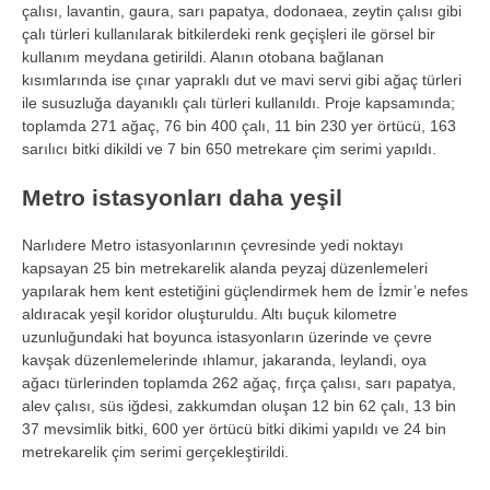
çal
ısı, lavantin, gaura, sarı papatya, dodonaea, zeytin
çal
ısı gibi
çal
ı t
ürleri kullan
ılarak bitkilerdeki renk ge
çi
şleri ile g
örsel bir
kullan
ım meydana getirildi. Alanın otobana bağlanan
kısımlarında ise
ç
ınar yapraklı dut ve mavi servi gibi ağa
ç türleri
ile susuzlu
ğa dayanıklı
çal
ı t
ürleri kullan
ıldı. Proje kapsamında;
toplamda 271 ağa
ç, 76 bin 400 çal
ı, 11 bin 230 yer
örtücü, 163
sar
ılıcı bitki dikildi ve 7 bin 650 metrekare
çim serimi yap
ıldı.
Metro istasyonları daha yeşil
Narlıdere Metro istasyonlarının
çevresinde yedi noktay
ı
kapsayan 25 bin metrekarelik alanda peyzaj d
üzenlemeleri
yap
ılarak hem kent estetiğini g
üçlendirmek hem de
İzmir’e nefes
aldıracak yeşil koridor oluşturuldu. Altı bu
çuk kilometre
uzunlu
ğundaki hat boyunca istasyonların
üzerinde ve çevre
kav
şak d
üzenlemelerinde
ıhlamur, jakaranda, leylandi, oya
ağacı t
ürlerinden toplamda 262 a
ğa
ç, f
ır
ça çal
ısı, sarı papatya,
alev
çal
ısı, s
üs i
ğdesi, zakkumdan oluşan 12 bin 62
çal
ı, 13 bin
37 mevsimlik bitki, 600 yer
örtücü bitki dikimi yap
ıldı ve 24 bin
metrekarelik
çim serimi gerçekle
ştirildi.