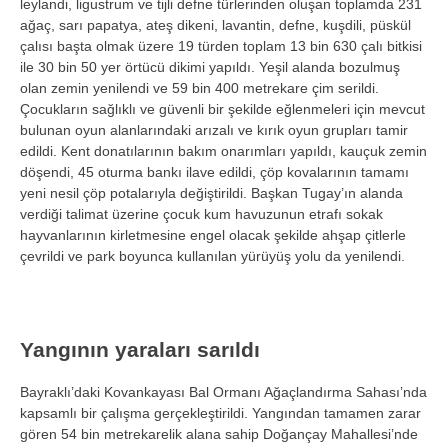
leylandi, ligustrum ve tijli defne t
ürlerinden olu
şan toplamda 231
ağa
ç, sar
ı papatya, ateş dikeni, lavantin, defne, kuşdili, p
üskül
çal
ısı başta olmak
üzere 19 türden toplam 13 bin 630 çal
ı bitkisi
ile 30 bin 50 yer
örtücü dikimi yap
ıldı. Yeşil alanda bozulmuş
olan zemin yenilendi ve 59 bin 400 metrekare
çim serildi.
Çocuklar
ın sağlıklı ve g
üvenli bir
şekilde eğlenmeleri i
çin mevcut
bulunan oyun alanlar
ındaki arızalı ve kırık oyun grupları tamir
edildi. Kent donatılarının bakım onarımları yapıldı, kau
çuk zemin
dö
şendi, 45 oturma bankı ilave edildi,
çöp kovalar
ının tamamı
yeni nesil
çöp potalar
ıyla değiştirildi. Başkan Tugay’ın alanda
verdiği talimat
üzerine çocuk kum havuzunun etraf
ı sokak
hayvanlarının kirletmesine engel olacak şekilde ahşap
çitlerle
çevrildi ve park boyunca kullan
ılan y
ürüyü
ş yolu da yenilendi.
Yangının yaraları sarıldı
Bayraklı’daki Kovankayası Bal Ormanı Ağa
çland
ırma Sahası’nda
kapsamlı bir
çal
ışma ger
çekle
ştirildi. Yangından tamamen zarar
g
ören 54 bin metrekarelik alana sahip Do
ğan
çay Mahallesi’nde