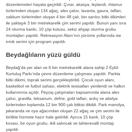
d
üzenlemeleri hayata geçirildi. Ç
ınar, akasya, leylandi, ıhlamur
t
ürlerinden olu
şan 134 ağa
ç, alev çal
ısı, lavanta, gaura, taflan,
zakkum t
ürlerinden olu
şan 4 bin 48
çal
ı, bin sarılıcı bitki dikimleri
ile yaklaşık 3 bin metrekarelik
çim serimi yap
ıldı. Bunun yanı sıra
24 oturma bankı, 10
çöp kutusu, sekiz ah
şap oturma grubu
montajları yapıldı. Rekreasyon Alanı’nın y
ürüme yollar
ında ise
irmik serimi i
çin program yap
ıldı.
Beydağlıların y
üzü güldü
Beyda
ğ’da yer alan ve 6 bin metrekarelik alana sahip 2 Eyl
ül
Kurtulu
ş Parkı’nda
çevre düzenleme çal
ışması yapıldı. Parkta
bitki dikimi, toprak serimi ger
çekle
ştirildi.
Çocuk oyun alan
ı,
basketbol ve futbol sahası, elektrik tesisatları yenilendi ve halkın
kullanımına a
ç
ıldı. Peyzaj
çal
ışmaları kapsamında alana alev
çal
ısı, gravilla, teksanum, defne, gold taflan, ardı
ç ve abelya
türlerinden toplamda 12 bin 900 çal
ı bitkisi dikildi. Park manolya,
jakaranda ve oya ağacından oluşan 22 ağa
ç ve çim serimi ile
birlikte hizmete haz
ır hale getirildi. Ayrıca 15 bank, 10
çöp
kovas
ı, bir oyun grubu, ikili salıncak ve tahterevalli montajı
yapıldı.