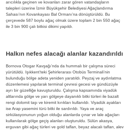
ar
ıcılıkla ge
çinen ve kovanlar
ı zarar g
ören vatanda
şların
talepleri
üzerine
İzmir B
üyük
şehir Belediyesi Ağa
çland
ırma
Sahası’nın Kovankayası Bal Ormanı’na d
önü
şt
ürüldü. Bu
çerçevede 587 boylu a
ğa
ç olmak üzere toplam 2 bin 550 a
ğa
ç
ile 3 bin 900 çal
ı bitkisi dikimi yapıldı.
Halkın nefes alacağı alanlar kazandırıldı
Bornova Otogar Kavşağı’nda da hummalı bir
çal
ışma s
üreci
yürütüldü. I
şıkkent’teki Şehirlerarası Otob
üs Terminali’nin
bulundu
ğu b
ölge adeta yeniden yarat
ıldı. Peyzaj ve aydınlatma
d
üzenlemesi yap
ılarak terminal
çevresi gecesi ve gündüzüyle
ayr
ı bir g
üzelli
ğe kavuşturuldu.
Çal
ışma kapsamında viyad
ük
altlar
ında g
ölge ve yar
ı g
ölgeye dayan
ıklı bitki t
ürleri ile bazalt
rengi dolomit ta
şı ve kiremit kırıkları kullanıldı. Viyad
ük ayaklar
ı
ise Arap yasemini t
ürü bitki ile sard
ırıldı. Yaya ve ara
ç
sirkülasyonunun yo
ğun olduğu alanlarda
ç
ınar ve lale ağa
çlar
ı
kullanılarak g
ölge geçi
ş alanları oluşturuldu. S
ülün akasya,
erguvan gibi a
ğa
ç türleri ve gold taflan, beyaz alacal
ı taflan, alev