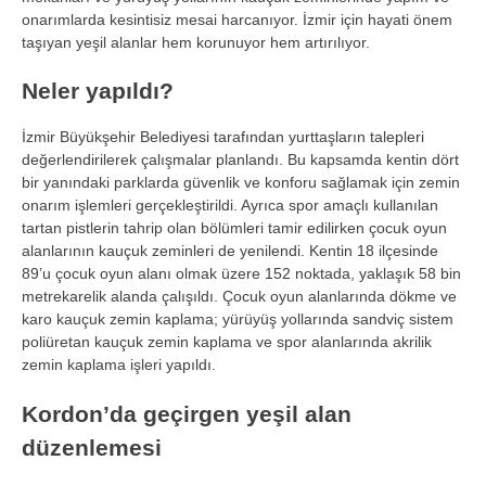
onarımlarda kesintisiz mesai harcanıyor. İzmir i
çin hayati önem
ta
şıyan yeşil alanlar hem korunuyor hem artırılıyor.
Neler yapıldı?
İzmir B
üyük
şehir Belediyesi tarafından yurttaşların talepleri
değerlendirilerek
çal
ışmalar planlandı. Bu kapsamda kentin d
ört
bir yan
ındaki parklarda g
üvenlik ve konforu sa
ğlamak i
çin zemin
onar
ım işlemleri ger
çekle
ştirildi. Ayrıca spor ama
çl
ı kullanılan
tartan pistlerin tahrip olan b
ölümleri tamir edilirken çocuk oyun
alanlar
ının kau
çuk zeminleri de yenilendi. Kentin 18 ilçesinde
89’u çocuk oyun alan
ı olmak
üzere 152 noktada, yakla
şık 58 bin
metrekarelik alanda
çal
ışıldı.
Çocuk oyun alanlar
ında d
ökme ve
karo kauçuk zemin kaplama; yürüyü
ş yollarında sandvi
ç sistem
poliüretan kauçuk zemin kaplama ve spor alanlar
ında akrilik
zemin kaplama işleri yapıldı.
Kordon’da ge
çirgen ye
şil alan
d
üzenlemesi