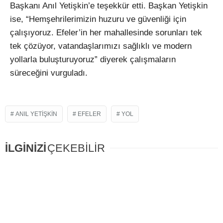
Ba
şkanı Anıl Yetişkin’e teşekk
ür etti. Ba
şkan Yetişkin
ise, “Hemşehrilerimizin huzuru ve g
üvenli
ği i
çin
çal
ışıyoruz. Efeler’in her mahallesinde sorunları tek
tek
çözüyor, vatanda
şlarımızı sağlıklı ve modern
yollarla buluşturuyoruz” diyerek
çal
ışmaların
s
ürece
ğini vurguladı.
ANIL YETIŞKIN
EFELER
YOL
İLGİNİZİ
ÇEKEBİLİR