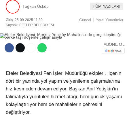
Tuğkan Üsküp
TÜM YAZILARI
Facebook
Giriş: 25-09-2025 11:30
Güncel
Yerel Yönetimler
Kaynak: EFELER BELEDİYESİ
Instagram
ABONE OL
Youtube
Efeler Belediyesi Fen
İşleri M
üdürlü
ğ
ü ekipleri, ilçenin
TikTok
dört bir yan
ında yol yapım ve yenileme
çal
ışmalarına
hız kesmeden devam ediyor. Başkan Anıl Yetişkin’in
talimatıyla y
ürütülen hizmet ata
ğı, hem g
ünlük ya
şamı
kolaylaştırıyor hem de mahallelerin
çehresini
de
ğiştiriyor.