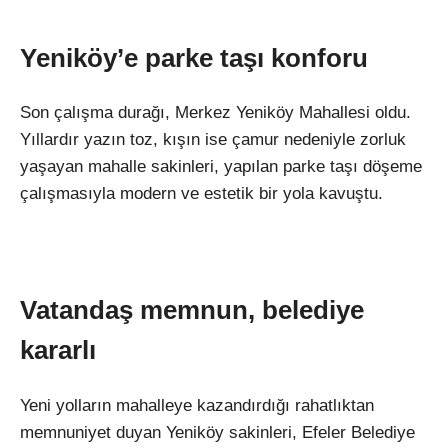
Yenik
öy’e parke ta
şı konforu
Son
çal
ışma durağı, Merkez Yenik
öy Mahallesi oldu.
Y
ıllardır yazın toz, kışın ise
çamur nedeniyle zorluk
ya
şayan mahalle sakinleri, yapılan parke taşı d
ö
şeme
çal
ışmasıyla modern ve estetik bir yola kavuştu.
Vatandaş memnun, belediye
kararlı
Yeni yolların mahalleye kazandırdığı rahatlıktan
memnuniyet duyan Yenik
öy sakinleri, Efeler Belediye