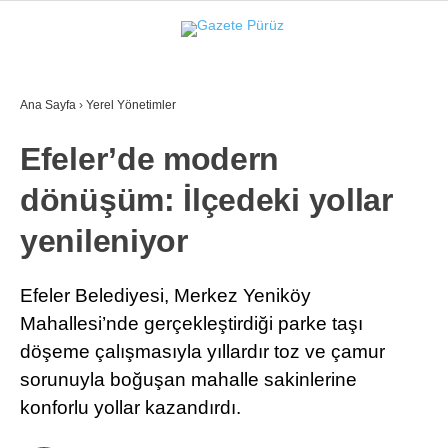
36.3
°
İZMIR
Ana Sayfa
›
Yerel Yönetimler
GALERİ
VİDEO
YAZARLAR
Efeler’de modern
YEREL YÖNETIMLER
dönüşüm: İlçedeki yollar
GÜNCEL
yenileniyor
EKONOMI
POLITIKA
Efeler Belediyesi, Merkez Yeniköy
Mahallesi’nde gerçekleştirdiği parke taşı
SAĞLIK
döşeme çalışmasıyla yıllardır toz ve çamur
KÜLTÜR-SANAT
sorunuyla boğuşan mahalle sakinlerine
WhatsApp İhbar Hattı
konforlu yollar kazandırdı.
SPOR
DIĞER