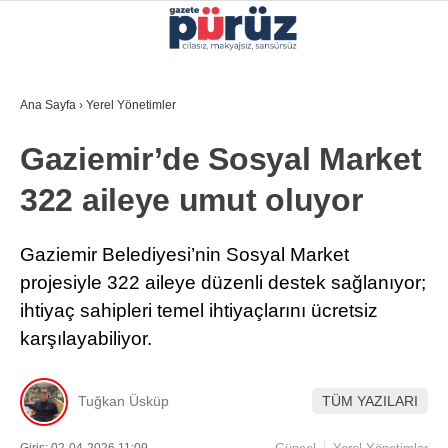
25.7
°
İZMIR
Ana Sayfa
›
Yerel Yönetimler
GALERİ
VİDEO
YAZARLAR
Gaziemir’de Sosyal Market
YEREL YÖNETIMLER
322 aileye umut oluyor
GÜNCEL
EKONOMI
Gaziemir Belediyesi’nin Sosyal Market
projesiyle 322 aileye düzenli destek sağlanıyor;
POLITIKA
ihtiyaç sahipleri temel ihtiyaçlarını ücretsiz
SAĞLIK
karşılayabiliyor.
KÜLTÜR-SANAT
WhatsApp İhbar Hattı
Tuğkan Üsküp
TÜM YAZILARI
SPOR
DIĞER
Giriş: 02-04-2026 11:09