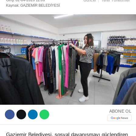
Güncel
Yerel Yönetimler
Kaynak: GAZİEMİR BELEDİYESİ
Facebook
Instagram
Youtube
TikTok
ABONE OL
Gaziemir Belediyesi, sosyal dayanışmayı güçlendiren