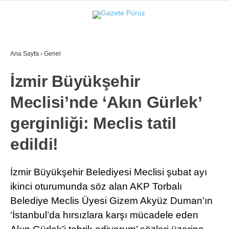
34.6
°
İZMIR
Ana Sayfa
›
Genel
GALERİ
VİDEO
YAZARLAR
İzmir Büyükşehir
YEREL YÖNETIMLER
Meclisi’nde ‘Akın Gürlek’
GÜNCEL
gerginliği: Meclis tatil
EKONOMI
edildi!
POLITIKA
SAĞLIK
İzmir Büyükşehir Belediyesi Meclisi şubat ayı
ikinci oturumunda söz alan AKP Torbalı
KÜLTÜR-SANAT
Belediye Meclis Üyesi Gizem Akyüz Duman’ın
WhatsApp İhbar Hattı
SPOR
‘İstanbul’da hırsızlara karşı mücadele eden
DIĞER