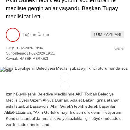
Akın Gürlek’i tebrik ediyorum’ sözleri üzerine
mecliste gergin anlar yaşandı. Başkan Tugay
Facebook
meclisi tatil etti.
Tuğkan Üsküp
TÜM YAZILARI
Instagram
Giriş: 11-02-2026 19:04
Genel
Güncelleme: 11-02-2026 19:21
Youtube
Kaynak: HABER MERKEZI
TikTok
İzmir Büyükşehir Belediye Meclisi’nde AKP Torbalı Belediye
Meclis Üyesi Gizem Akyüz Duman, Adalet Bakanlığı’na atanan
eski İstanbul Başsavcısı Akın Gürek’i tebrik ederek başarılar
ABONE OL
diledi. Duman, “Akın Gürlek’e hayırlı olsun dileklerimi iletiyorum.
Kendisi İstanbul’da hırsızlık ve yolsuzlukla ilgili büyük mücadele
verdi” ifadelerini kullandı.