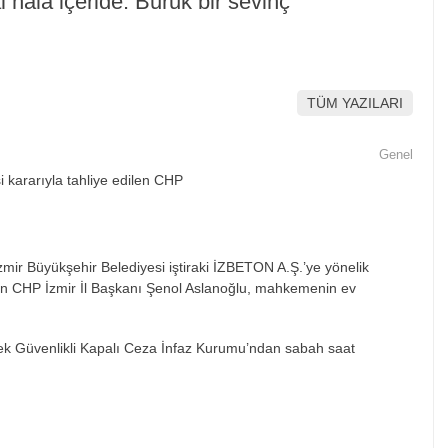
hâlâ içeride. Buruk bir sevinç
TÜM YAZILARI
Genel
mir Büyükşehir Belediyesi iştiraki İZBETON A.Ş.’ye yönelik
an CHP İzmir İl Başkanı Şenol Aslanoğlu, mahkemenin ev
sek Güvenlikli Kapalı Ceza İnfaz Kurumu’ndan sabah saat