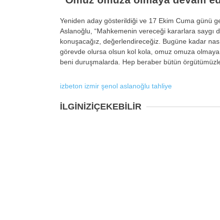
Yeniden aday gösterildiği ve 17 Ekim Cuma günü ger
Aslanoğlu, “Mahkemenin vereceği kararlara saygı 
konuşacağız, değerlendireceğiz. Bugüne kadar nas
görevde olursa olsun kol kola, omuz omuza olmaya
beni duruşmalarda. Hep beraber bütün örgütümüzle b
izbeton
izmir
şenol aslanoğlu
tahliye
İLGİNİZİ
ÇEKEBİLİR