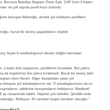
lu, Bornova Belediye Başkanı Ömer Eşki, CHP İzmir İl Kadın
nları ve çok sayıda partili hazır bulundu.
ğüne kavuşan Aslanoğlu, destek için bekleyen partililere
ğlu, buruk bir sevinç yaşadıklarını söyledi.
ç Soyer’in tutukluluğunun devam ettiğini hatırlatan
m, il kadın kolu başkanım, partililerim buradalar. Bizi yalnız
a da örgütümüz bizi yalnız bırakmadı. Buruk bir sevinç tabii
Başkanı hem Heval’i. Diğer davalardan yatan yol
i olmayan yol arkadaşlarımız var. O arkadaşlarımızın da en
avuşmalarını, ailelerine kavuşmalarını bekliyoruz. Maalesef
,5 ay cezaevinde kaldık. Hepinizi çok özledim. Şimdilik evde
bulacağız. Mutluyuz. En azından bugün beraber olacağız.”
eceğiz”