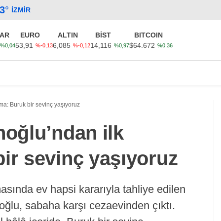
.3
°
İZMIR
AR
EURO
ALTIN
BİST
BITCOIN
53,91
6,085
14,116
$64.672
%0,04
%-0,13
%-0,12
%0,97
%0,36
Güncel
Ekonomi
Politika
Sağlık
Kültür-Sanat
ma: Buruk bir sevinç yaşıyoruz
noğlu’ndan ilk
ir sevinç yaşıyoruz
sında ev hapsi kararıyla tahliye edilen
ğlu, sabaha karşı cezaevinden çıktı.