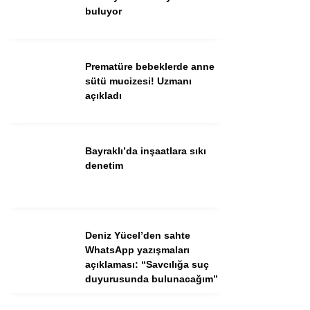
buluyor
Facebook
Instagram
Prematüre bebeklerde anne
Youtube
sütü mucizesi! Uzmanı
TikTok
açıkladı
Bayraklı’da inşaatlara sıkı
denetim
Deniz Yücel’den sahte
WhatsApp yazışmaları
açıklaması: “Savcılığa suç
duyurusunda bulunacağım”