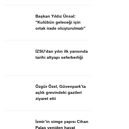
Ekonomi
Spor
Başkan Yıldız Ünsal:
“Kulübün geleceği için
Dünya
ortak irade oluşturulmalı”
Sağlık
İZSU’dan yılın ilk yarısında
tarihi altyapı seferberliği
Özgür Özel, Güvenpark’ta
açlık grevindeki gazileri
ziyaret etti
WhatsApp İhbar Hattı
İzmir’in simge yapısı Cihan
Palas yeniden hayat