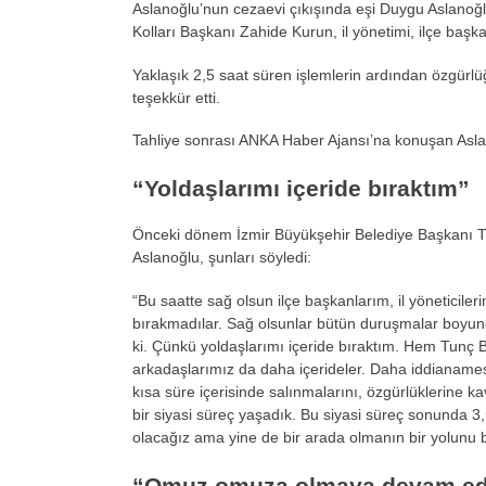
Aslanoğlu’nun cezaevi çıkışında eşi Duygu Aslanoğ
Kolları Başkanı Zahide Kurun, il yönetimi, ilçe başka
Yaklaşık 2,5 saat süren işlemlerin ardından özgürlü
teşekkür etti.
Tahliye sonrası ANKA Haber Ajansı’na konuşan Aslano
“Yoldaşlarımı içeride bıraktım”
Önceki dönem İzmir Büyükşehir Belediye Başkanı Tun
Aslanoğlu, şunları söyledi:
“Bu saatte sağ olsun ilçe başkanlarım, il yöneticileri
bırakmadılar. Sağ olsunlar bütün duruşmalar boyunc
ki. Çünkü yoldaşlarımı içeride bıraktım. Hem Tunç 
arkadaşlarımız da daha içerideler. Daha iddianames
kısa süre içerisinde salınmalarını, özgürlüklerine k
bir siyasi süreç yaşadık. Bu siyasi süreç sonunda 3
olacağız ama yine de bir arada olmanın bir yolunu 
“Omuz omuza olmaya devam ed