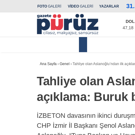
31
FOTO
GALERİ
VİDEO
GALERİ
YAZARLAR
DOL
47,18
Yerel Yönetimler
Ana Sayfa
›
Genel
›
Tahliye olan Aslanoğlu’ndan ilk açıkla
Tahliye olan Asla
açıklama: Buruk b
İZBETON davasının ikinci duruşma
CHP İzmir İl Başkanı Şenol Aslano