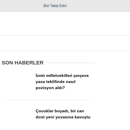
Bizi Takip Edin
Spor
Diğer
SON HABERLER
İzmir milletvekilleri çerçeve
yasa teklifinde nasıl
pozisyon aldı?
Güncel
Politika
Çocuklar boyadı, bir can
dost yeni yuvasına kavuştu
Yerel Yönetimler