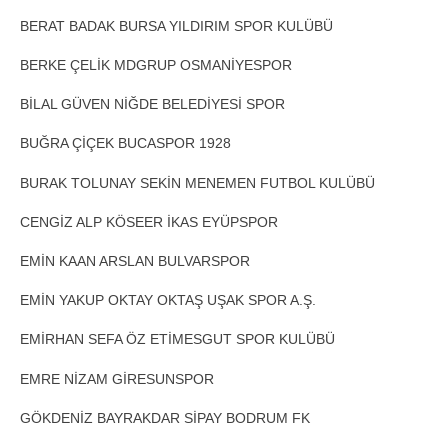
BERAT BADAK BURSA YILDIRIM SPOR KULÜBÜ
BERKE ÇEL
İK MDGRUP OSMANİYESPOR
BİLAL G
ÜVEN N
İĞDE BELEDİYESİ SPOR
BUĞRA
Ç
İ
ÇEK BUCASPOR 1928
BURAK TOLUNAY SEK
İN MENEMEN FUTBOL KUL
ÜBÜ
CENG
İZ ALP K
ÖSEER
İKAS EY
ÜPSPOR
EM
İN KAAN ARSLAN BULVARSPOR
EMİN YAKUP OKTAY OKTAŞ UŞAK SPOR A.Ş.
EMİRHAN SEFA
ÖZ ET
İMESGUT SPOR KUL
ÜBÜ
EMRE N
İZAM GİRESUNSPOR
G
ÖKDEN
İZ BAYRAKDAR SİPAY BODRUM FK