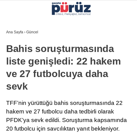
36.7
°
İZMIR
Ana Sayfa
›
Güncel
GALERİ
VİDEO
YAZARLAR
Bahis soruşturmasında
YEREL YÖNETIMLER
liste genişledi: 22 hakem
GÜNCEL
ve 27 futbolcuya daha
EKONOMI
sevk
POLITIKA
SAĞLIK
TFF’nin yürüttüğü bahis soruşturmasında 22
hakem ve 27 futbolcu daha tedbirli olarak
KÜLTÜR-SANAT
PFDK’ya sevk edildi. Soruşturma kapsamında
WhatsApp İhbar Hattı
SPOR
20 futbolcu için savcılıktan yanıt bekleniyor.
DIĞER