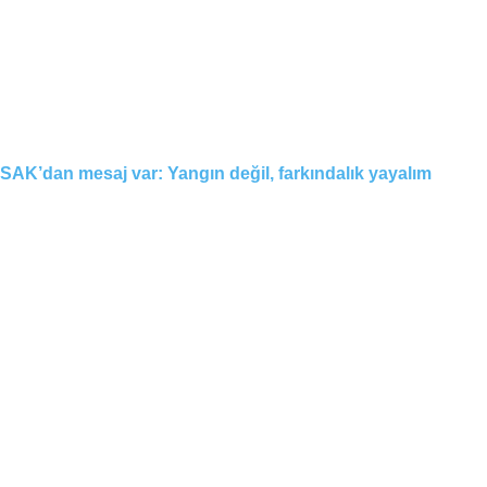
SAK’dan mesaj var: Yangın değil, farkındalık yayalım