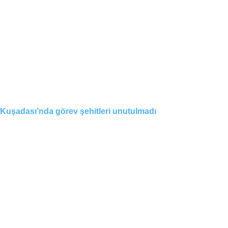
Kuşadası’nda görev şehitleri unutulmadı