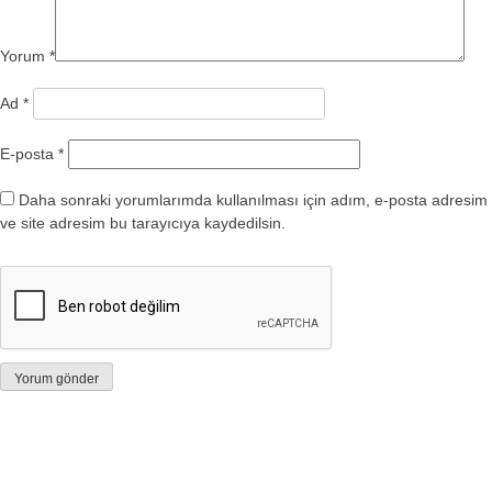
Yorum
*
Ad
*
E-posta
*
Daha sonraki yorumlarımda kullanılması için adım, e-posta adresim
ve site adresim bu tarayıcıya kaydedilsin.