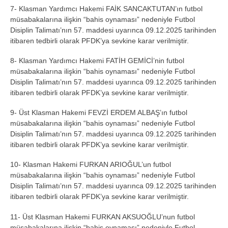
7- Klasman Yardımcı Hakemi FAİK SANCAKTUTAN’ın futbol
m
üsabakalar
ına ilişkin “bahis oynaması” nedeniyle Futbol
Disiplin Talimatı’nın 57. maddesi uyarınca 09.12.2025 tarihinden
itibaren tedbirli olarak PFDK’ya sevkine karar verilmiştir.
8- Klasman Yardımcı Hakemi FATİH GEMİCİ’nin futbol
m
üsabakalar
ına ilişkin “bahis oynaması” nedeniyle Futbol
Disiplin Talimatı’nın 57. maddesi uyarınca 09.12.2025 tarihinden
itibaren tedbirli olarak PFDK’ya sevkine karar verilmiştir.
9-
Üst Klasman Hakemi FEVZ
İ ERDEM ALBAŞ’ın futbol
m
üsabakalar
ına ilişkin “bahis oynaması” nedeniyle Futbol
Disiplin Talimatı’nın 57. maddesi uyarınca 09.12.2025 tarihinden
itibaren tedbirli olarak PFDK’ya sevkine karar verilmiştir.
10- Klasman Hakemi FURKAN ARIOĞUL’un futbol
m
üsabakalar
ına ilişkin “bahis oynaması” nedeniyle Futbol
Disiplin Talimatı’nın 57. maddesi uyarınca 09.12.2025 tarihinden
itibaren tedbirli olarak PFDK’ya sevkine karar verilmiştir.
11-
Üst Klasman Hakemi FURKAN AKSUO
ĞLU’nun futbol
m
üsabakalar
ına ilişkin “bahis oynaması” nedeniyle Futbol