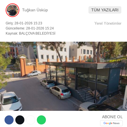
Tuğkan Üsküp
TÜM YAZILARI
Facebook
Giriş: 28-01-2026 15:23
Yerel Yönetimler
Güncelleme: 28-01-2026 15:24
Kaynak: BALÇOVA BELEDİYESİ
Instagram
Youtube
TikTok
ABONE OL