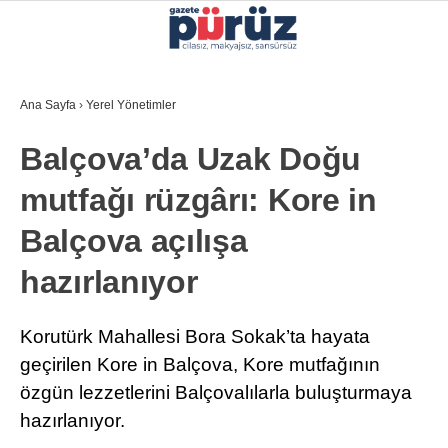
30.5
°
İZMIR
Ana Sayfa
›
Yerel Yönetimler
GALERİ
VİDEO
YAZARLAR
Balçova’da Uzak Doğu
YEREL YÖNETIMLER
mutfağı rüzgârı: Kore in
GÜNCEL
Balçova açılışa
EKONOMI
hazırlanıyor
POLITIKA
SAĞLIK
Korutürk Mahallesi Bora Sokak’ta hayata
geçirilen Kore in Balçova, Kore mutfağının
KÜLTÜR-SANAT
özgün lezzetlerini Balçovalılarla buluşturmaya
WhatsApp İhbar Hattı
SPOR
hazırlanıyor.
DIĞER