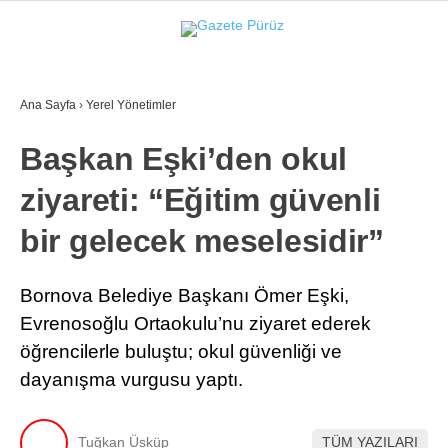
26.5
°
İZMIR
Ana Sayfa
›
Yerel Yönetimler
GALERİ
VİDEO
YAZARLAR
Başkan Eşki’den okul
YEREL YÖNETIMLER
ziyareti: “Eğitim güvenli
GÜNCEL
bir gelecek meselesidir”
EKONOMI
POLITIKA
Bornova Belediye Başkanı Ömer Eşki,
Evrenosoğlu Ortaokulu’nu ziyaret ederek
SAĞLIK
öğrencilerle buluştu; okul güvenliği ve
KÜLTÜR-SANAT
dayanışma vurgusu yaptı.
WhatsApp İhbar Hattı
SPOR
Tuğkan Üsküp
TÜM YAZILARI
DIĞER