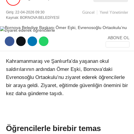
Giriş: 22-04-2026 09:30
Güncel
Yerel Yönetimler
Facebook
Kaynak: BORNOVA BELEDİYESİ
ABONE OL
Instagram
Youtube
Kahramanmaraş ve Şanlıurfa’da yaşanan okul
saldırılarının ardından Ömer Eşki, Bornova’daki
TikTok
Evrenosoğlu Ortaokulu’nu ziyaret ederek öğrencilerle
bir araya geldi. Ziyaret, eğitimde güvenliğin önemini bir
kez daha gündeme taşıdı.
Öğrencilerle birebir temas