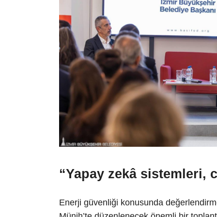
“Yapay zekâ sistemleri, ci
Enerji güvenliği konusunda değerlendir
Münih’te düzenlenecek önemli bir toplantı