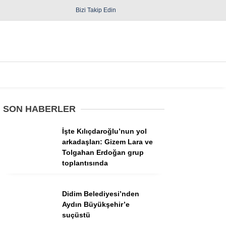
Bizi Takip Edin
Spor
Diğer
SON HABERLER
İşte Kılıçdaroğlu’nun yol
arkadaşları: Gizem Lara ve
Tolgahan Erdoğan grup
toplantısında
Güncel
Politika
Didim Belediyesi’nden
Aydın Büyükşehir’e
Yerel Yönetimler
suçüstü