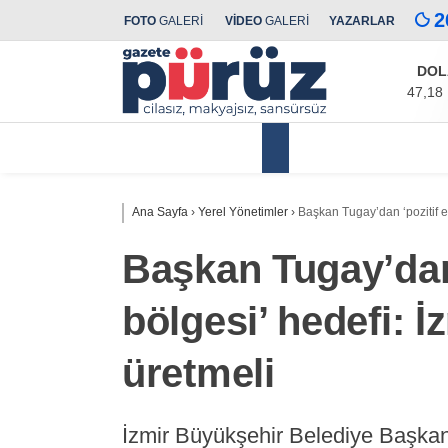
2
FOTO
GALERİ
VİDEO
GALERİ
YAZARLAR
DOL
47,18
Yerel Yönetimler
Ana Sayfa
›
Yerel Yönetimler
›
Başkan Tugay’dan ‘pozitif en
Başkan Tugay’dan 
bölgesi’ hedefi: İ
üretmeli
İzmir Büyükşehir Belediye Başkan