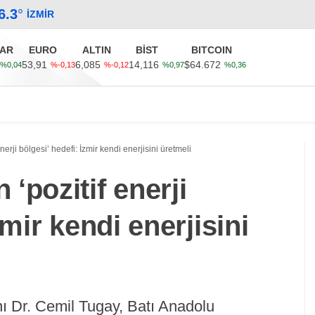
6.3
°
İZMIR
AR
EURO
ALTIN
BİST
BITCOIN
53,91
6,085
14,116
$64.672
%0,04
%-0,13
%-0,12
%0,97
%0,36
Güncel
Ekonomi
Politika
Sağlık
Kültür-Sanat
erji bölgesi’ hedefi: İzmir kendi enerjisini üretmeli
‘pozitif enerji
zmir kendi enerjisini
ı Dr. Cemil Tugay, Batı Anadolu