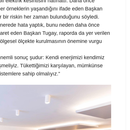
 elektrik kesintisini hatırlattı. Daha önce
zer örneklerin yaşandığını ifade eden Başkan
r bir riskin her zaman bulunduğunu söyledi.
Biz nerede hata yaptık, bunu neden daha önce
şaret eden Başkan Tugay, raporda da yer verilen
 bölgesel ölçekte kurulmasının önemine vurgu
nemli sonuç şudur: Kendi enerjimizi kendimiz
üşmeliyiz. Tükettiğimizi karşılayan, mümkünse
sistemlere sahip olmalıyız.”