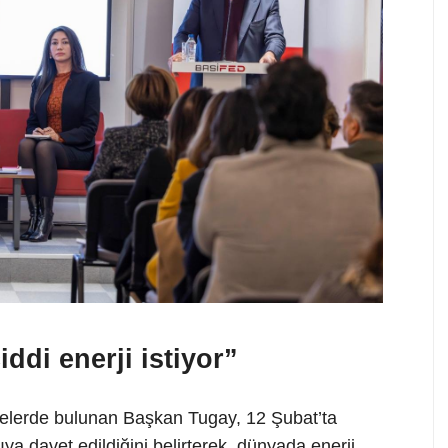
ddi enerji istiyor”
melerde bulunan Başkan Tugay, 12 Şubat’ta
ya davet edildiğini belirterek, dünyada enerji