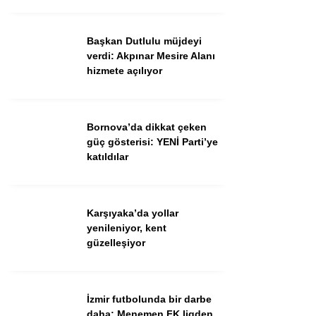
Ekonomi
Spor
Başkan Dutlulu müjdeyi
verdi: Akpınar Mesire Alanı
Dünya
hizmete açılıyor
Sağlık
Bornova’da dikkat çeken
güç gösterisi: YENİ Parti’ye
katıldılar
Karşıyaka’da yollar
yenileniyor, kent
güzelleşiyor
WhatsApp İhbar Hattı
İzmir futbolunda bir darbe
daha: Menemen FK ligden