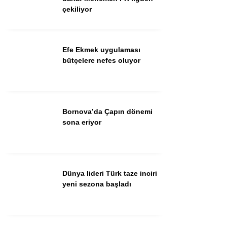
çekiliyor
Facebook
Efe Ekmek uygulaması
bütçelere nefes oluyor
Instagram
Bornova’da Çapın dönemi
Youtube
sona eriyor
TikTok
Dünya lideri Türk taze inciri
yeni sezona başladı