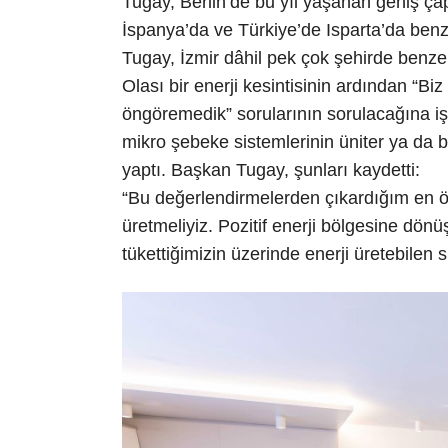
Tugay, Berlin’de bu yıl yaşanan geniş çaplı
İspanya’da ve Türkiye’de Isparta’da ben
Tugay, İzmir dâhil pek çok şehirde benze
Olası bir enerji kesintisinin ardından “
öngöremedik” sorularının sorulacağına i
mikro şebeke sistemlerinin üniter ya da
yaptı. Başkan Tugay, şunları kaydetti:
“Bu değerlendirmelerden çıkardığım en ö
üretmeliyiz. Pozitif enerji bölgesine dön
tükettiğimizin üzerinde enerji üretebilen 