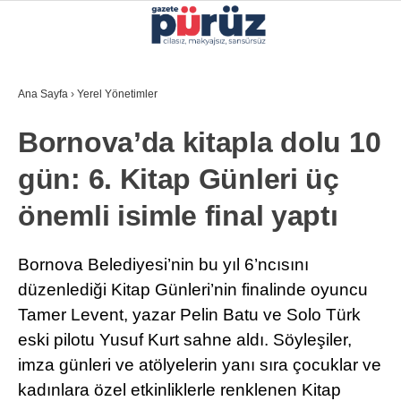
26.5
°
İZMIR
Ana Sayfa
›
Yerel Yönetimler
GALERİ
VİDEO
YAZARLAR
Bornova’da kitapla dolu 10
YEREL YÖNETIMLER
gün: 6. Kitap Günleri üç
GÜNCEL
önemli isimle final yaptı
EKONOMI
POLITIKA
Bornova Belediyesi’nin bu yıl 6’ncısını
düzenlediği Kitap Günleri’nin finalinde oyuncu
SAĞLIK
Tamer Levent, yazar Pelin Batu ve Solo Türk
KÜLTÜR-SANAT
eski pilotu Yusuf Kurt sahne aldı. Söyleşiler,
WhatsApp İhbar Hattı
imza günleri ve atölyelerin yanı sıra çocuklar ve
SPOR
kadınlara özel etkinliklerle renklenen Kitap
DIĞER