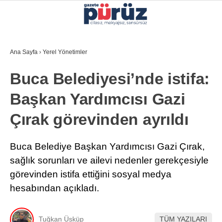
33.9
°
İZMIR
Ana Sayfa
›
Yerel Yönetimler
GALERİ
VİDEO
YAZARLAR
Buca Belediyesi’nde istifa:
YEREL YÖNETIMLER
Başkan Yardımcısı Gazi
GÜNCEL
Çırak görevinden ayrıldı
EKONOMI
POLITIKA
Buca Belediye Başkan Yardımcısı Gazi Çırak,
sağlık sorunları ve ailevi nedenler gerekçesiyle
SAĞLIK
görevinden istifa ettiğini sosyal medya
KÜLTÜR-SANAT
hesabından açıkladı.
WhatsApp İhbar Hattı
SPOR
Tuğkan Üsküp
TÜM YAZILARI
DIĞER