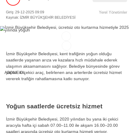
Giriş: 29-12-2025 09:09
Yerel Yönetimler
Facebook
Kaynak: İZMİR BÜYÜKŞEHİR BELEDİYESİ
Instagram
İzmir Büyükşehir Belediyesi, kent trafiğinin yoğun olduğu
Youtube
saatlerde yaşanan arıza ve kazalara hızlı müdahale ederek
ulaşımın aksamamasını sağlıyor. Belediye bünyesinde görev
ABONE OL
yapan iki çekici araç, belirlenen ana arterlerde ücretsiz hizmet
TikTok
vererek trafiğin rahatlamasına katkı sunuyor.
Yoğun saatlerde ücretsiz hizmet
İzmir Büyükşehir Belediyesi, 2020 yılından bu yana iki çekici
aracıyla hafta içi sabah 07.00–11.00 ile akşam 16.00–20.00
saatleri arasında ücretsiz oto kurtarma hizmeti veriyor.