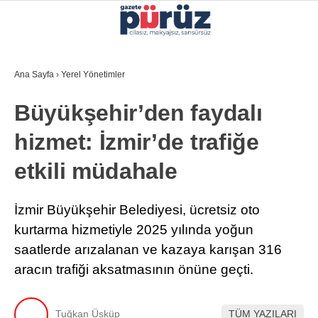
31.3
°
İZMIR
Ana Sayfa
›
Yerel Yönetimler
GALERİ
VİDEO
YAZARLAR
Büyükşehir’den faydalı
YEREL YÖNETIMLER
hizmet: İzmir’de trafiğe
GÜNCEL
etkili müdahale
EKONOMI
POLITIKA
İzmir Büyükşehir Belediyesi, ücretsiz oto
kurtarma hizmetiyle 2025 yılında yoğun
SAĞLIK
saatlerde arızalanan ve kazaya karışan 316
KÜLTÜR-SANAT
aracın trafiği aksatmasının önüne geçti.
WhatsApp İhbar Hattı
SPOR
Tuğkan Üsküp
TÜM YAZILARI
DIĞER