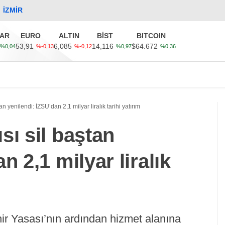
°
İZMIR
AR
EURO
ALTIN
BİST
BITCOIN
53,91
6,085
14,116
$64.672
%0,04
%-0,13
%-0,12
%0,97
%0,36
Güncel
Ekonomi
Politika
Sağlık
Kültür-Sanat
n yenilendi: İZSU’dan 2,1 milyar liralık tarihi yatırım
sı sil baştan
n 2,1 milyar liralık
r Yasası’nın ardından hizmet alanına