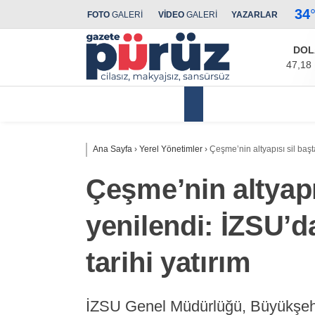
34
FOTO
GALERİ
VİDEO
GALERİ
YAZARLAR
DOL
47,18
Yerel Yönetimler
Ana Sayfa
›
Yerel Yönetimler
›
Çeşme’nin altyapısı sil başta
Çeşme’nin altyapı
yenilendi: İZSU’da
tarihi yatırım
İZSU Genel Müdürlüğü, Büyükşehi