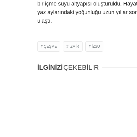
bir içme suyu altyapısı oluşturuldu. Haya
yaz aylarındaki yoğunluğu uzun yıllar so
ulaştı.
ÇEŞME
IZMIR
IZSU
İLGİNİZİ
ÇEKEBİLİR