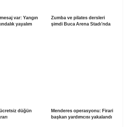
mesaj var: Yangın
Zumba ve pilates dersleri
kındalık yayalım
şimdi Buca Arena Stadı’nda
ücretsiz düğün
Menderes operasyonu: Firari
rarı
başkan yardımcısı yakalandı