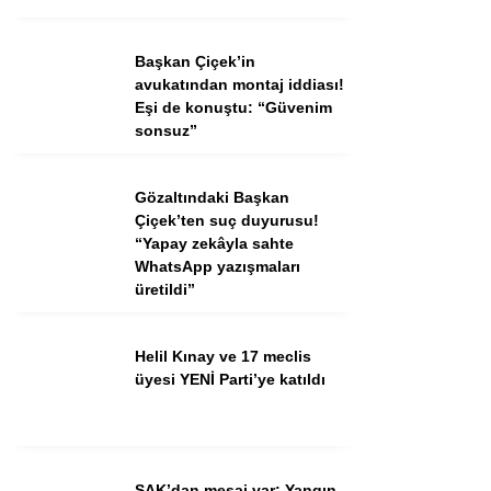
Ekonomi
Spor
Başkan Çiçek’in
avukatından montaj iddiası!
Dünya
Eşi de konuştu: “Güvenim
sonsuz”
Sağlık
Gözaltındaki Başkan
Çiçek’ten suç duyurusu!
“Yapay zekâyla sahte
WhatsApp yazışmaları
üretildi”
Helil Kınay ve 17 meclis
üyesi YENİ Parti’ye katıldı
WhatsApp İhbar Hattı
SAK’dan mesaj var: Yangın