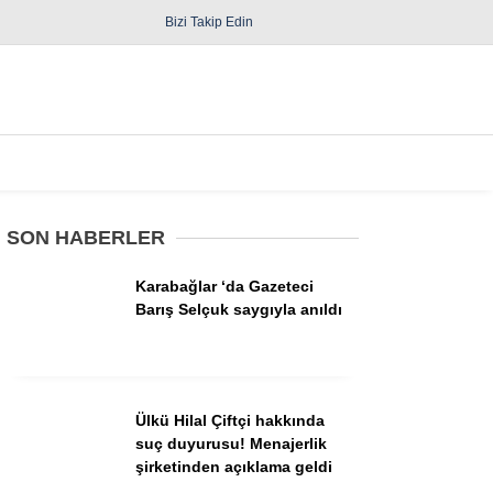
Bizi Takip Edin
Spor
Diğer
SON HABERLER
Karabağlar ‘da Gazeteci
Barış Selçuk saygıyla anıldı
Güncel
Politika
Ülkü Hilal Çiftçi hakkında
suç duyurusu! Menajerlik
Yerel Yönetimler
şirketinden açıklama geldi