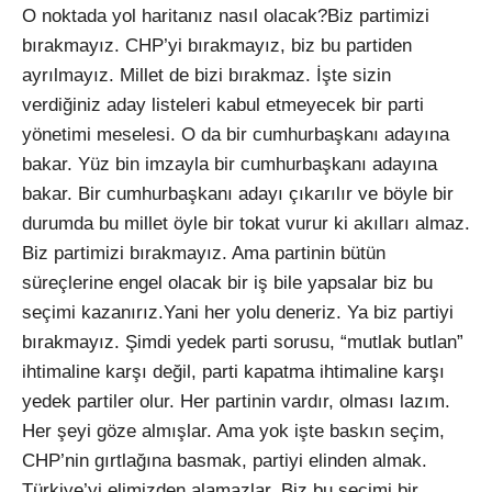
O noktada yol haritanız nasıl olacak?Biz partimizi
bırakmayız. CHP’yi bırakmayız, biz bu partiden
ayrılmayız. Millet de bizi bırakmaz. İşte sizin
verdiğiniz aday listeleri kabul etmeyecek bir parti
yönetimi meselesi. O da bir cumhurbaşkanı adayına
bakar. Yüz bin imzayla bir cumhurbaşkanı adayına
bakar. Bir cumhurbaşkanı adayı çıkarılır ve böyle bir
durumda bu millet öyle bir tokat vurur ki akılları almaz.
Biz partimizi bırakmayız. Ama partinin bütün
süreçlerine engel olacak bir iş bile yapsalar biz bu
seçimi kazanırız.Yani her yolu deneriz. Ya biz partiyi
bırakmayız. Şimdi yedek parti sorusu, “mutlak butlan”
ihtimaline karşı değil, parti kapatma ihtimaline karşı
yedek partiler olur. Her partinin vardır, olması lazım.
Her şeyi göze almışlar. Ama yok işte baskın seçim,
CHP’nin gırtlağına basmak, partiyi elinden almak.
Türkiye’yi elimizden alamazlar. Biz bu seçimi bir