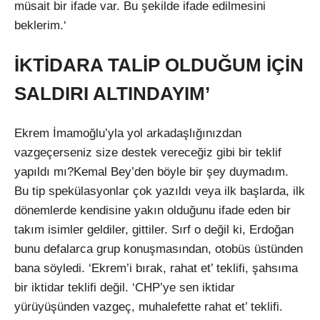
müsait bir ifade var. Bu şekilde ifade edilmesini
beklerim.‘
İKTİDARA TALİP OLDUĞUM İÇİN
SALDIRI ALTINDAYIM’
Ekrem İmamoğlu’yla yol arkadaşlığınızdan
vazgeçerseniz size destek vereceğiz gibi bir teklif
yapıldı mı?Kemal Bey’den böyle bir şey duymadım.
Bu tip spekülasyonlar çok yazıldı veya ilk başlarda, ilk
dönemlerde kendisine yakın olduğunu ifade eden bir
takım isimler geldiler, gittiler. Sırf o değil ki, Erdoğan
bunu defalarca grup konuşmasından, otobüs üstünden
bana söyledi. ‘Ekrem’i bırak, rahat et’ teklifi, şahsıma
bir iktidar teklifi değil. ‘CHP’ye sen iktidar
yürüyüşünden vazgeç, muhalefette rahat et’ teklifi.