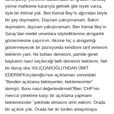
yerine mahkeme kararıyla gelmek gibi niyeti varsa,
öyle bir ihtimal yok. Ben Kemal Bey’in ağzından böyle
bir şey duymadım. Duysam yakıştıramam. Bakın
duymadım, duysam yakıştıramam. Ben Kemal Bey’in
Saray’dan medet umanlara söylediklerime alınganlık
göstermesine şaşırırım. Aksine hiç o alınganlığı
göstermeyecek bir pozisyonda kendisini tarif etmesini
beklerim yani. Ne butlanı demesini, partide genel
başkanın nasıl seçileceği belli demesini beklerim. Net
bir duruş olur.‘KILIÇDAROĞLU’NDAN ÜMİT
EDERİM’Kılıçdaroğlu’nun açıklaması sonundaki
“Benden açıklama bekleyenler, beklemesinler”
demişti. Bunu nasıl değerlendirmeli?Ben ‘CHP’nin
mevcut yönetime karşı bir açıklama yapmamı
beklemesinler’ şeklinde olmasını ümit ederim. Orada
bir açıklık yok. Orada her iki türden anlaşılmaya