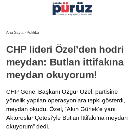
31.3
°
İZMIR
Ana Sayfa
›
Politika
GALERİ
VİDEO
YAZARLAR
CHP lideri Özel’den hodri
YEREL YÖNETIMLER
meydan: Butlan ittifakına
GÜNCEL
meydan okuyorum!
EKONOMI
POLITIKA
CHP Genel Başkanı Özgür Özel, partisine
yönelik yapılan operasyonlara tepki gösterdi,
SAĞLIK
meydan okudu. Özel, “Akın Gürlek’e yani
KÜLTÜR-SANAT
Aktoroslar Çetesi’yle Butlan İttifakı’na meydan
WhatsApp İhbar Hattı
okuyorum” dedi.
SPOR
DIĞER