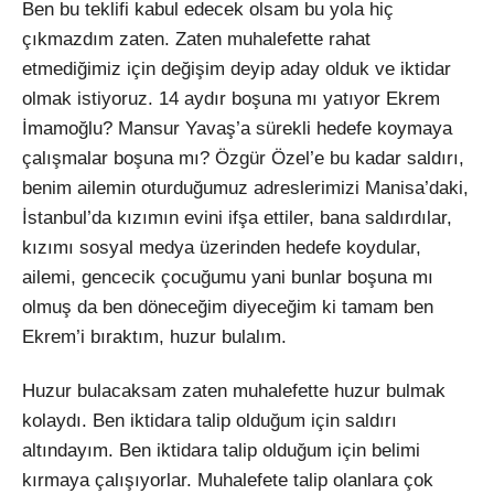
Ben bu teklifi kabul edecek olsam bu yola hiç
çıkmazdım zaten. Zaten muhalefette rahat
etmediğimiz için değişim deyip aday olduk ve iktidar
olmak istiyoruz. 14 aydır boşuna mı yatıyor Ekrem
İmamoğlu? Mansur Yavaş’a sürekli hedefe koymaya
çalışmalar boşuna mı? Özgür Özel’e bu kadar saldırı,
benim ailemin oturduğumuz adreslerimizi Manisa’daki,
İstanbul’da kızımın evini ifşa ettiler, bana saldırdılar,
kızımı sosyal medya üzerinden hedefe koydular,
ailemi, gencecik çocuğumu yani bunlar boşuna mı
olmuş da ben döneceğim diyeceğim ki tamam ben
Ekrem’i bıraktım, huzur bulalım.
Huzur bulacaksam zaten muhalefette huzur bulmak
kolaydı. Ben iktidara talip olduğum için saldırı
altındayım. Ben iktidara talip olduğum için belimi
kırmaya çalışıyorlar. Muhalefete talip olanlara çok