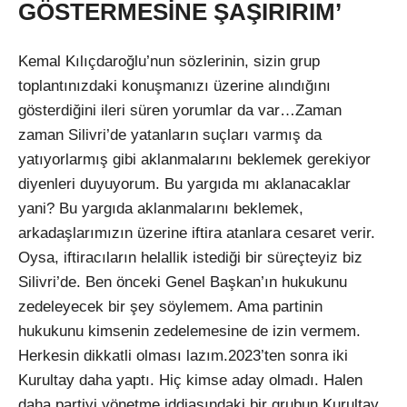
GÖSTERMESİNE ŞAŞIRIRIM’
Kemal Kılıçdaroğlu’nun sözlerinin, sizin grup
toplantınızdaki konuşmanızı üzerine alındığını
gösterdiğini ileri süren yorumlar da var…Zaman
zaman Silivri’de yatanların suçları varmış da
yatıyorlarmış gibi aklanmalarını beklemek gerekiyor
diyenleri duyuyorum. Bu yargıda mı aklanacaklar
yani? Bu yargıda aklanmalarını beklemek,
arkadaşlarımızın üzerine iftira atanlara cesaret verir.
Oysa, iftiracıların helallik istediği bir süreçteyiz biz
Silivri’de. Ben önceki Genel Başkan’ın hukukunu
zedeleyecek bir şey söylemem. Ama partinin
hukukunu kimsenin zedelemesine de izin vermem.
Herkesin dikkatli olması lazım.2023’ten sonra iki
Kurultay daha yaptı. Hiç kimse aday olmadı. Halen
daha partiyi yönetme iddiasındaki bir grubun Kurultay