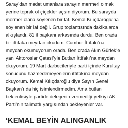
Saray’dan medet umanlara sarayın mermeri olmak
yerine toprak ol çiçekler açsın diyorum. Bu sarayda
mermer olana söylenen bir laf. Kemal Kılıçdaroğlu’na
söylenen bir laf değil. Grup toplantısında dakikalarca
alkışlandı, 81 il başkanı arkasında durdu. Ben orada
bir ittifaka meydan okudum. Cumhur İttifakı’na
meydan okumuyorum orada. Ben orada Akın Gürlek’e
yani Aktoroslar Çetesi’yle Butlan İttifakı’na meydan
okuyorum. 19 Mart darbecileriyle parti içinde Kurultay
sonucunu hazmedemeyenlerin ittifakına meydan
okuyorum. Kemal Kılıçdaroğlu diye Sayın Genel
Başkan’ı da hiç isimlendirmedim. Ama butlan
beklentisiyle partide delegenin vermediği yetkiyi AK
Parti’nin talimatlı yargısından bekleyenler var.
‘KEMAL BEYİN ALINGANLIK