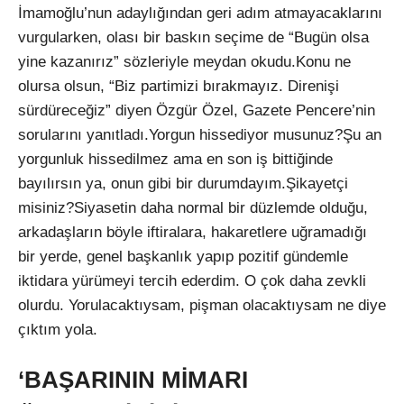
İmamoğlu’nun adaylığından geri adım atmayacaklarını
vurgularken, olası bir baskın seçime de “Bugün olsa
yine kazanırız” sözleriyle meydan okudu.Konu ne
olursa olsun, “Biz partimizi bırakmayız. Direnişi
sürdüreceğiz” diyen Özgür Özel, Gazete Pencere’nin
sorularını yanıtladı.Yorgun hissediyor musunuz?Şu an
yorgunluk hissedilmez ama en son iş bittiğinde
bayılırsın ya, onun gibi bir durumdayım.Şikayetçi
misiniz?Siyasetin daha normal bir düzlemde olduğu,
arkadaşların böyle iftiralara, hakaretlere uğramadığı
bir yerde, genel başkanlık yapıp pozitif gündemle
iktidara yürümeyi tercih ederdim. O çok daha zevkli
olurdu. Yorulacaktıysam, pişman olacaktıysam ne diye
çıktım yola.
‘BAŞARININ MİMARI