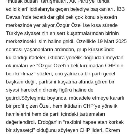
“mutlak butlan” tartışmaları, AK Parti’ye ‘tehdit
edildikleri’ iddialarıyla geçen belediye başkanları, İBB
Davası’nda tezatlıklar gibi pek çok konu siyasetin
merkezinde yer alıyor.Özgür Özel ise kısa sürede
Türkiye siyasetinin en sert kuşatmalarından birinin
merkezindeki isim haline geldi. Özellikle 19 Mart 2025
sonrası yaşananların ardından, grup kürsüsünde
kullandığı ifadeler, iktidara yönelik doğrudan meydan
okumaları ve “Özgür Özel’in beli kırılmadan CHP’nin
beli kırılmaz” sözleri, onu yalnızca bir parti genel
başkanı değil, partisini kuşatma altında gören bir
siyasi hareketin direniş figürü haline de
getirdi.Söyleşimiz boyunca, mücadele etmeye kararlı
bir profil çizen Özel, hem iktidarın CHP’ye yönelik
hamlelerini hem de parti içindeki tartışmaları
değerlendirdi. Erdoğan’ın “rakibini hapse atan korkak
bir siyasetçi” olduğunu söyleyen CHP lideri, Ekrem