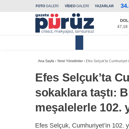
34
FOTO
GALERİ
VİDEO
GALERİ
YAZARLAR
DOL
47,18
Yerel Yönetimler
Ana Sayfa
›
Yerel Yönetimler
›
Efes Selçuk’ta Cumhuriyet co
Efes Selçuk’ta C
sokaklara taştı: B
meşalelerle 102. y
Efes Selçuk, Cumhuriyet’in 102. yı