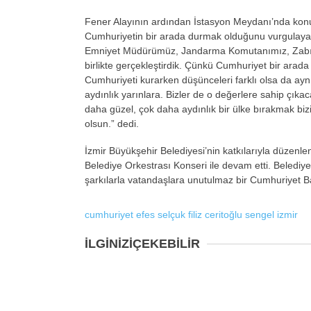
Fener Alayının ardından İstasyon Meydanı’nda konu
Cumhuriyetin bir arada durmak olduğunu vurgula
Emniyet Müdürümüz, Jandarma Komutanımız, Zabıta
birlikte gerçekleştirdik. Çünkü Cumhuriyet bir arada
Cumhuriyeti kurarken düşünceleri farklı olsa da ayn
aydınlık yarınlara. Bizler de o değerlere sahip çıka
daha güzel, çok daha aydınlık bir ülke bırakmak 
olsun.” dedi.
İzmir Büyükşehir Belediyesi’nin katkılarıyla düzen
Belediye Orkestrası Konseri ile devam etti. Belediye
şarkılarla vatandaşlara unutulmaz bir Cumhuriyet B
cumhuriyet
efes selçuk
filiz ceritoğlu sengel
izmir
İLGİNİZİ
ÇEKEBİLİR