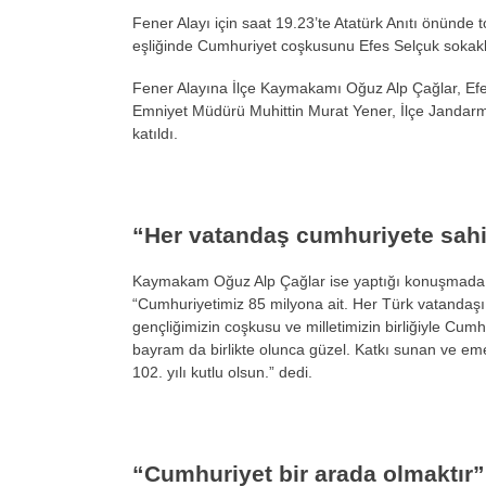
Fener Alayı için saat 19.23’te Atatürk Anıtı önünde 
eşliğinde Cumhuriyet coşkusunu Efes Selçuk sokakla
Fener Alayına İlçe Kaymakamı Oğuz Alp Çağlar, Efes
Emniyet Müdürü Muhittin Murat Yener, İlçe Janda
katıldı.
“Her vatandaş cumhuriyete sahi
Kaymakam Oğuz Alp Çağlar ise yaptığı konuşmada Cu
“Cumhuriyetimiz 85 milyona ait. Her Türk vatandaşı
gençliğimizin coşkusu ve milletimizin birliğiyle Cum
bayram da birlikte olunca güzel. Katkı sunan ve e
102. yılı kutlu olsun.” dedi.
“Cumhuriyet bir arada olmaktır”