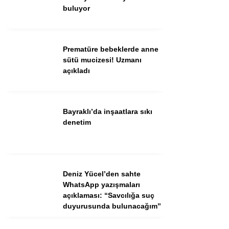
buluyor
Facebook
Instagram
Prematüre bebeklerde anne
Youtube
sütü mucizesi! Uzmanı
TikTok
açıkladı
Bayraklı’da inşaatlara sıkı
denetim
Deniz Yücel’den sahte
WhatsApp yazışmaları
açıklaması: “Savcılığa suç
duyurusunda bulunacağım”