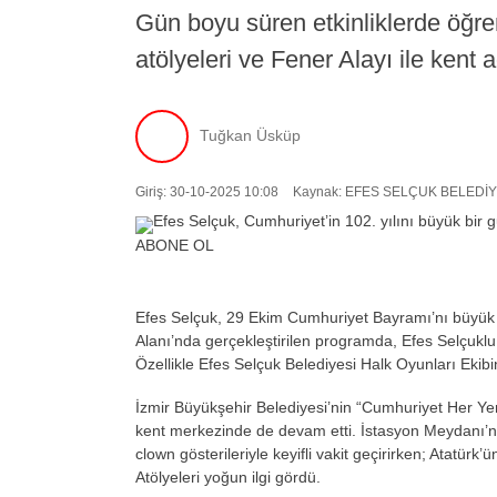
Gün boyu süren etkinliklerde öğrenc
atölyeleri ve Fener Alayı ile kent
Tuğkan Üsküp
Giriş: 30-10-2025 10:08
Kaynak: EFES SELÇUK BELEDİY
ABONE OL
Efes Selçuk, 29 Ekim Cumhuriyet Bayramı’nı büyük b
Alanı’nda gerçekleştirilen programda, Efes Selçuklu 
Özellikle Efes Selçuk Belediyesi Halk Oyunları Ekibi
İzmir Büyükşehir Belediyesi’nin “Cumhuriyet Her Yer
kent merkezinde de devam etti. İstasyon Meydanı’nd
clown gösterileriyle keyifli vakit geçirirken; Atatür
Atölyeleri yoğun ilgi gördü.