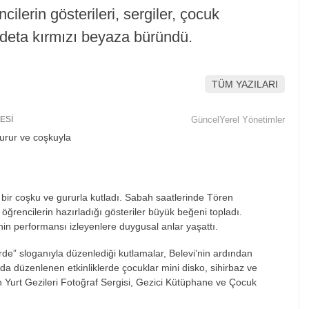
ilerin gösterileri, sergiler, çocuk
 adeta kırmızı beyaza büründü.
TÜM YAZILARI
ESİ
Güncel
Yerel Yönetimler
ir coşku ve gururla kutladı. Sabah saatlerinde Tören
öğrencilerin hazırladığı gösteriler büyük beğeni topladı.
nin performansı izleyenlere duygusal anlar yaşattı.
de” sloganıyla düzenlediği kutlamalar, Belevi’nin ardından
a düzenlenen etkinliklerde çocuklar mini disko, sihirbaz ve
k’ün Yurt Gezileri Fotoğraf Sergisi, Gezici Kütüphane ve Çocuk