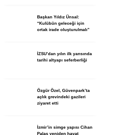
Ekonomi
Spor
Başkan Yıldız Ünsal:
“Kulübün geleceği için
Dünya
ortak irade oluşturulmalı”
Sağlık
İZSU’dan yılın ilk yarısında
tarihi altyapı seferberliği
Özgür Özel, Güvenpark’ta
açlık grevindeki gazileri
ziyaret etti
WhatsApp İhbar Hattı
İzmir’in simge yapısı Cihan
Palas yeniden hayat