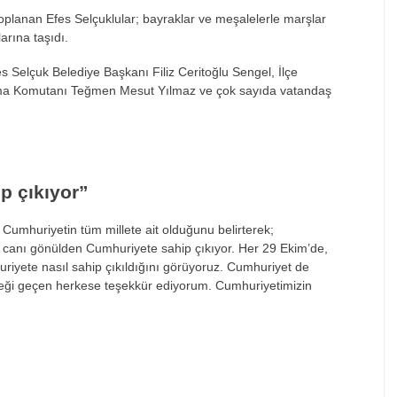
toplanan Efes Selçuklular; bayraklar ve meşalelerle marşlar
rına taşıdı.
 Selçuk Belediye Başkanı Filiz Ceritoğlu Sengel, İlçe
rma Komutanı Teğmen Mesut Yılmaz ve çok sayıda vatandaş
p çıkıyor”
mhuriyetin tüm millete ait olduğunu belirterek;
 canı gönülden Cumhuriyete sahip çıkıyor. Her 29 Ekim’de,
huriyete nasıl sahip çıkıldığını görüyoruz. Cumhuriyet de
meği geçen herkese teşekkür ediyorum. Cumhuriyetimizin