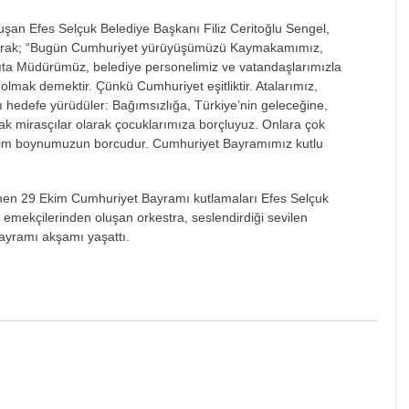
şan Efes Selçuk Belediye Başkanı Filiz Ceritoğlu Sengel,
yarak; “Bugün Cumhuriyet yürüyüşümüzü Kaymakamımız,
 Müdürümüz, belediye personelimiz ve vatandaşlarımızla
 olmak demektir. Çünkü Cumhuriyet eşitliktir. Atalarımız,
ı hedefe yürüdüler: Bağımsızlığa, Türkiye’nin geleceğine,
cak mirasçılar olarak çocuklarımıza borçluyuz. Onlara çok
bizim boynumuzun borcudur. Cumhuriyet Bayramımız kutlu
lenen 29 Ekim Cumhuriyet Bayramı kutlamaları Efes Selçuk
 emekçilerinden oluşan orkestra, seslendirdiği sevilen
ayramı akşamı yaşattı.