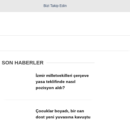
Bizi Takip Edin
Spor
Diğer
SON HABERLER
İzmir milletvekilleri çerçeve
yasa teklifinde nasıl
pozisyon aldı?
Güncel
Politika
Çocuklar boyadı, bir can
dost yeni yuvasına kavuştu
Yerel Yönetimler