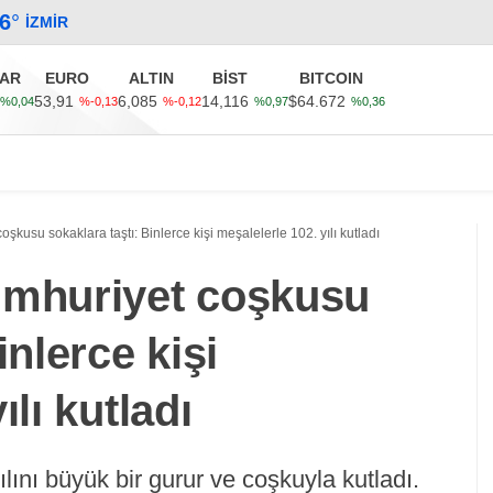
.6
°
İZMIR
AR
EURO
ALTIN
BİST
BITCOIN
53,91
6,085
14,116
$64.672
%0,04
%-0,13
%-0,12
%0,97
%0,36
Güncel
Ekonomi
Politika
Sağlık
Kültür-Sanat
şkusu sokaklara taştı: Binlerce kişi meşalelerle 102. yılı kutladı
umhuriyet coşkusu
inlerce kişi
ılı kutladı
lını büyük bir gurur ve coşkuyla kutladı.