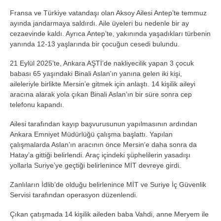
Fransa ve Türkiye vatandaşı olan Aksoy Ailesi Antep’te temmuz
ayında jandarmaya saldırdı. Aile üyeleri bu nedenle bir ay
cezaevinde kaldı. Ayrıca Antep’te, yakınında yaşadıkları türbenin
yanında 12-13 yaşlarında bir çocuğun cesedi bulundu.
21 Eylül 2025’te, Ankara AŞTİ’de nakliyecilik yapan 3 çocuk
babası 65 yaşındaki Binali Aslan’ın yanına gelen iki kişi,
aileleriyle birlikte Mersin’e gitmek için anlaştı. 14 kişilik aileyi
aracına alarak yola çıkan Binali Aslan’ın bir süre sonra cep
telefonu kapandı.
Ailesi tarafından kayıp başvurusunun yapılmasının ardından
Ankara Emniyet Müdürlüğü çalışma başlattı. Yapılan
çalışmalarda Aslan’ın aracının önce Mersin’e daha sonra da
Hatay’a gittiği belirlendi. Araç içindeki şüphelilerin yasadışı
yollarla Suriye’ye geçtiği belirlenince MİT devreye girdi.
Zanlıların İdlib’de olduğu belirlenince MİT ve Suriye İç Güvenlik
Servisi tarafından operasyon düzenlendi.
Çıkan çatışmada 14 kişilik aileden baba Vahdi, anne Meryem ile