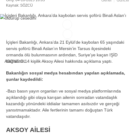
Genel
Güncel
Kaynak: SÖZCÜ
Facebook
İçişleri Bakanlığı, Ankara’da 21 Eylül’de kaybolan 65 yaşındaki
Instagram
servis şoförü Binali Aslan’ın Mersin’in Tarsus ilçesindeki
ormanda ölü bulunmasının ardından, Suriye’ye kaçan IŞİD
Youtube
ABONE OL
bağlantılı 14 kişilik Aksoy Ailesi hakkında açıklama yaptı.
Bakanlığın sosyal medya hesabından yapılan açıklamada,
TikTok
şunlar kaydedildi:
-Bazı basın yayın organları ve sosyal medya platformlarında
açıklandığı gibi olaya karışan ailenin sonradan vatandaşlık
kazandığı yönündeki iddialar tamamen asılsızdır ve gerçeği
yansıtmamaktadır. Aile fertlerinin tamamı doğuştan Türk
vatandaşıdır.
AKSOY AİLESİ