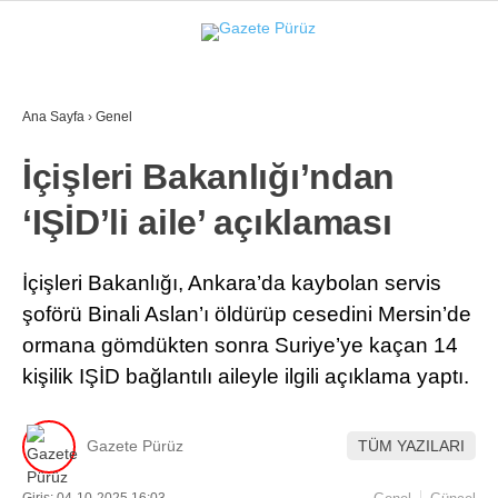
26.3
°
İZMIR
Ana Sayfa
›
Genel
GALERİ
VİDEO
YAZARLAR
İçişleri Bakanlığı’ndan
YEREL YÖNETIMLER
‘IŞİD’li aile’ açıklaması
GÜNCEL
EKONOMI
İçişleri Bakanlığı, Ankara’da kaybolan servis
şoförü Binali Aslan’ı öldürüp cesedini Mersin’de
POLITIKA
ormana gömdükten sonra Suriye’ye kaçan 14
SAĞLIK
kişilik IŞİD bağlantılı aileyle ilgili açıklama yaptı.
KÜLTÜR-SANAT
WhatsApp İhbar Hattı
Gazete Pürüz
TÜM YAZILARI
SPOR
DIĞER
Giriş: 04-10-2025 16:03