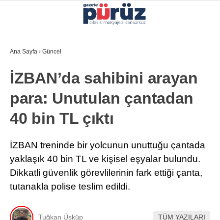
36.3
°
İZMIR
Ana Sayfa
›
Güncel
GALERİ
VİDEO
YAZARLAR
İZBAN’da sahibini arayan
YEREL YÖNETIMLER
para: Unutulan çantadan
GÜNCEL
40 bin TL çıktı
EKONOMI
POLITIKA
İZBAN treninde bir yolcunun unuttuğu çantada
yaklaşık 40 bin TL ve kişisel eşyalar bulundu.
SAĞLIK
Dikkatli güvenlik görevlilerinin fark ettiği çanta,
KÜLTÜR-SANAT
tutanakla polise teslim edildi.
WhatsApp İhbar Hattı
SPOR
Tuğkan Üsküp
TÜM YAZILARI
DIĞER