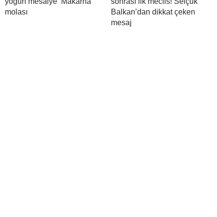
yoğun mesaiye ‘Makarna’
sonrası ilk meclis! Selçuk
molası
Balkan’dan dikkat çeken
mesaj