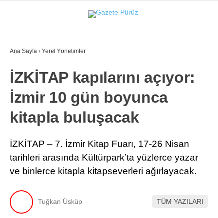
31.3
°
İZMIR
Ana Sayfa
›
Yerel Yönetimler
GALERİ
VİDEO
YAZARLAR
İZKİTAP kapılarını açıyor:
YEREL YÖNETIMLER
İzmir 10 gün boyunca
GÜNCEL
kitapla buluşacak
EKONOMI
POLITIKA
İZKİTAP – 7. İzmir Kitap Fuarı, 17-26 Nisan
tarihleri arasında Kültürpark’ta yüzlerce yazar
SAĞLIK
ve binlerce kitapla kitapseverleri ağırlayacak.
KÜLTÜR-SANAT
WhatsApp İhbar Hattı
SPOR
Tuğkan Üsküp
TÜM YAZILARI
DIĞER