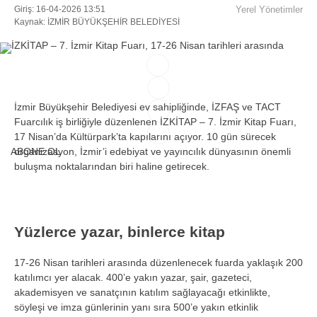
Giriş: 16-04-2026 13:51
Yerel Yönetimler
Kaynak: İZMİR BÜYÜKŞEHİR BELEDİYESİ
Facebook
Instagram
İzmir Büyükşehir Belediyesi ev sahipliğinde, İZFAŞ ve TACT
Fuarcılık iş birliğiyle düzenlenen İZKİTAP – 7. İzmir Kitap Fuarı,
17 Nisan’da Kültürpark’ta kapılarını açıyor. 10 gün sürecek
Youtube
ABONE OL
organizasyon, İzmir’i edebiyat ve yayıncılık dünyasının önemli
buluşma noktalarından biri haline getirecek.
TikTok
Yüzlerce yazar, binlerce kitap
17-26 Nisan tarihleri arasında düzenlenecek fuarda yaklaşık 200
katılımcı yer alacak. 400’e yakın yazar, şair, gazeteci,
akademisyen ve sanatçının katılım sağlayacağı etkinlikte,
söyleşi ve imza günlerinin yanı sıra 500’e yakın etkinlik