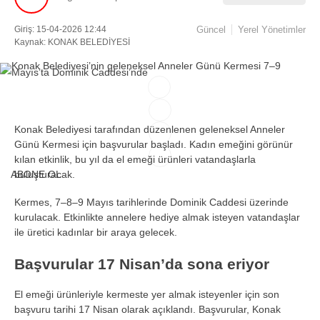
Giriş: 15-04-2026 12:44
Güncel
Yerel Yönetimler
Facebook
Kaynak: KONAK BELEDİYESİ
Instagram
Konak Belediyesi tarafından düzenlenen geleneksel Anneler
Youtube
Günü Kermesi için başvurular başladı. Kadın emeğini görünür
kılan etkinlik, bu yıl da el emeği ürünleri vatandaşlarla
ABONE OL
buluşturacak.
TikTok
Kermes, 7–8–9 Mayıs tarihlerinde Dominik Caddesi üzerinde
kurulacak. Etkinlikte annelere hediye almak isteyen vatandaşlar
ile üretici kadınlar bir araya gelecek.
Başvurular 17 Nisan’da sona eriyor
El emeği ürünleriyle kermeste yer almak isteyenler için son
başvuru tarihi 17 Nisan olarak açıklandı. Başvurular, Konak