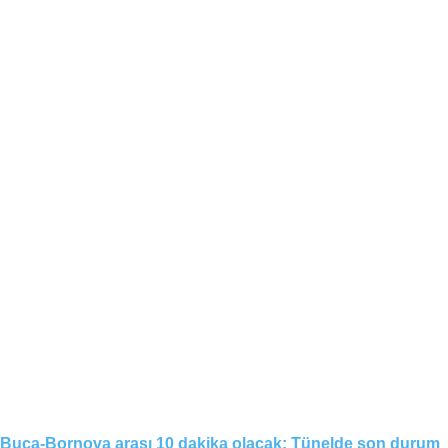
Buca-Bornova arası 10 dakika olacak: Tünelde son durum