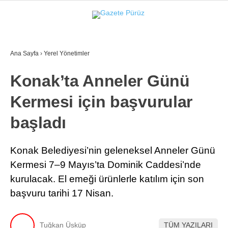
37.4
°
İZMIR
Ana Sayfa
›
Yerel Yönetimler
GALERİ
VİDEO
YAZARLAR
Konak’ta Anneler Günü
YEREL YÖNETIMLER
Kermesi için başvurular
GÜNCEL
başladı
EKONOMI
POLITIKA
Konak Belediyesi’nin geleneksel Anneler Günü
Kermesi 7–9 Mayıs’ta Dominik Caddesi’nde
SAĞLIK
kurulacak. El emeği ürünlerle katılım için son
KÜLTÜR-SANAT
başvuru tarihi 17 Nisan.
WhatsApp İhbar Hattı
SPOR
Tuğkan Üsküp
TÜM YAZILARI
DIĞER