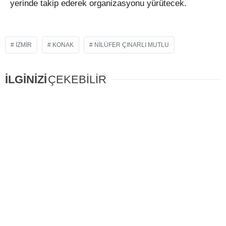
yerinde takip ederek organizasyonu yürütecek.
IZMIR
KONAK
NILÜFER ÇINARLI MUTLU
İLGİNİZİ
ÇEKEBİLİR