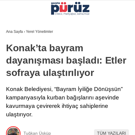
27.4
°
İZMIR
Ana Sayfa
›
Yerel Yönetimler
GALERİ
VİDEO
YAZARLAR
Konak’ta bayram
YEREL YÖNETIMLER
dayanışması başladı: Etler
GÜNCEL
sofraya ulaştırılıyor
EKONOMI
POLITIKA
Konak Belediyesi, “Bayram İyiliğe Dönüşsün”
kampanyasıyla kurban bağışlarını aşevinde
SAĞLIK
kavurmaya çevirerek ihtiyaç sahiplerine
KÜLTÜR-SANAT
ulaştırıyor.
WhatsApp İhbar Hattı
SPOR
Tuğkan Üsküp
TÜM YAZILARI
DIĞER