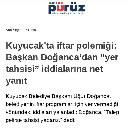
26.3
°
İZMIR
Ana Sayfa
›
Politika
GALERİ
VİDEO
YAZARLAR
Kuyucak’ta iftar polemiği:
YEREL YÖNETIMLER
Başkan Doğanca’dan “yer
GÜNCEL
tahsisi” iddialarına net
EKONOMI
yanıt
POLITIKA
SAĞLIK
Kuyucak Belediye Başkanı Uğur Doğanca,
belediyenin iftar programları için yer vermediği
KÜLTÜR-SANAT
yönündeki iddiaları yalanladı: Doğanca, “Talep
WhatsApp İhbar Hattı
SPOR
gelirse tahsisi yaparız.” dedi.
DIĞER