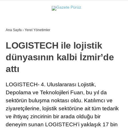
33.5
°
İZMIR
Ana Sayfa
›
Yerel Yönetimler
GALERİ
VİDEO
YAZARLAR
LOGISTECH ile lojistik
YEREL YÖNETIMLER
dünyasının kalbi İzmir’de
GÜNCEL
attı
EKONOMI
POLITIKA
LOGISTECH- 4. Uluslararası Lojistik,
Depolama ve Teknolojileri Fuarı, bu yıl da
SAĞLIK
sektörün buluşma noktası oldu. Katılımcı ve
KÜLTÜR-SANAT
ziyaretçilerine, lojistik sektörüne ait tüm tedarik
WhatsApp İhbar Hattı
ve ihtiyaç zincirinin bir arada olduğu bir
SPOR
deneyim sunan LOGISTECH’i yaklaşık 17 bin
DIĞER