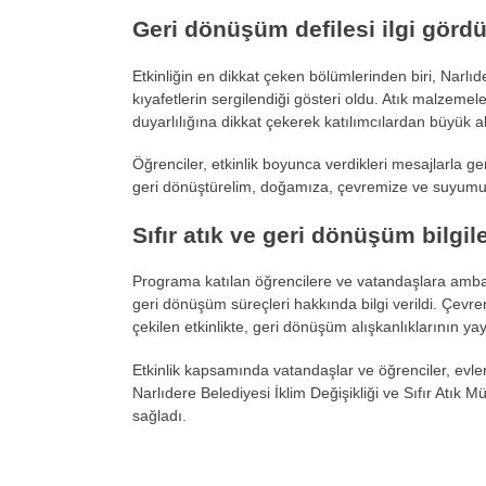
Geri dönüşüm defilesi ilgi görd
Etkinliğin en dikkat çeken bölümlerinden biri, Narlı
kıyafetlerin sergilendiği gösteri oldu. Atık malzemel
duyarlılığına dikkat çekerek katılımcılardan büyük al
Öğrenciler, etkinlik boyunca verdikleri mesajlarla g
geri dönüştürelim, doğamıza, çevremize ve suyumuz
Sıfır atık ve geri dönüşüm bilgil
Programa katılan öğrencilere ve vatandaşlara ambalaj at
geri dönüşüm süreçleri hakkında bilgi verildi. Çev
çekilen etkinlikte, geri dönüşüm alışkanlıklarının yayg
Etkinlik kapsamında vatandaşlar ve öğrenciler, evlerinde
Narlıdere Belediyesi İklim Değişikliği ve Sıfır Atık
sağladı.