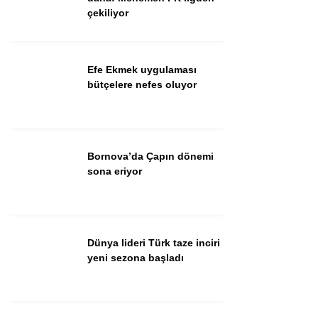
çekiliyor
Facebook
Instagram
Efe Ekmek uygulaması
Youtube
bütçelere nefes oluyor
TikTok
Bornova’da Çapın dönemi
sona eriyor
Dünya lideri Türk taze inciri
yeni sezona başladı