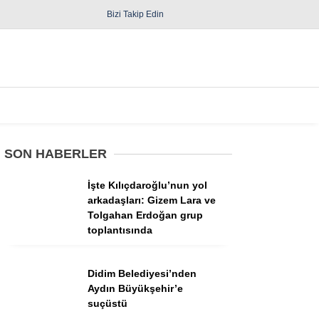
Bizi Takip Edin
Spor
Diğer
SON HABERLER
İşte Kılıçdaroğlu’nun yol
arkadaşları: Gizem Lara ve
Tolgahan Erdoğan grup
toplantısında
Güncel
Politika
Didim Belediyesi’nden
Aydın Büyükşehir’e
Yerel Yönetimler
suçüstü