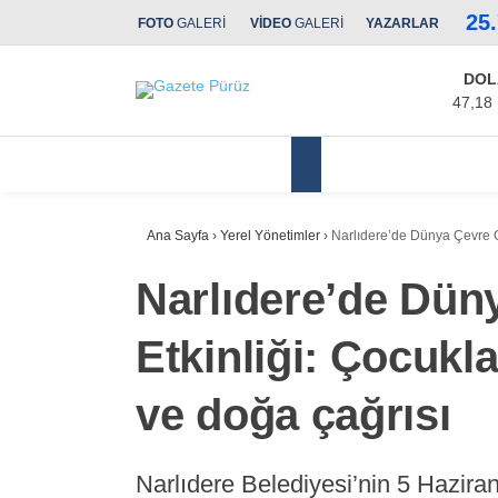
25
FOTO
GALERİ
VİDEO
GALERİ
YAZARLAR
DOL
47,18
Yerel Yönetimler
Ana Sayfa
›
Yerel Yönetimler
›
Narlıdere’de Dünya Çevre G
Narlıdere’de Dün
Etkinliği: Çocuk
ve doğa çağrısı
Narlıdere Belediyesi’nin 5 Hazir