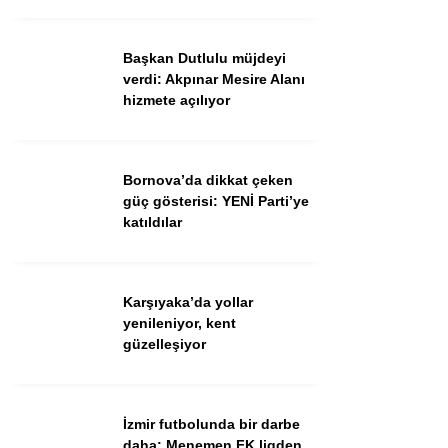
Ekonomi
Spor
Başkan Dutlulu müjdeyi
verdi: Akpınar Mesire Alanı
Dünya
hizmete açılıyor
Sağlık
Bornova’da dikkat çeken
güç gösterisi: YENİ Parti’ye
katıldılar
Karşıyaka’da yollar
yenileniyor, kent
güzelleşiyor
WhatsApp İhbar Hattı
İzmir futbolunda bir darbe
daha: Menemen FK ligden