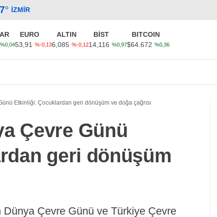
.7
°
İZMIR
AR
EURO
ALTIN
BİST
BITCOIN
53,91
6,085
14,116
$64.672
%0,04
%-0,13
%-0,12
%0,97
%0,36
Güncel
Ekonomi
Politika
Sağlık
Kültür-Sanat
ünü Etkinliği: Çocuklardan geri dönüşüm ve doğa çağrısı
ya Çevre Günü
lardan geri dönüşüm
an Dünya Çevre Günü ve Türkiye Çevre