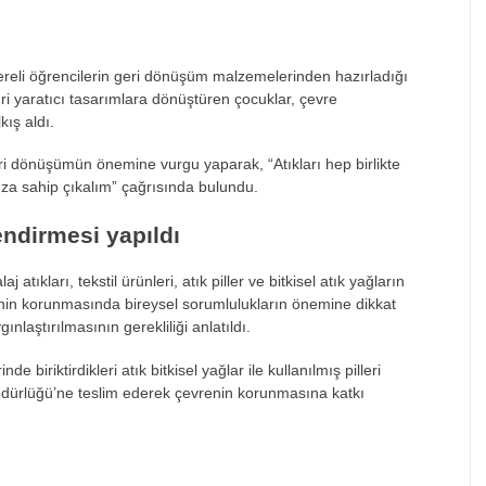
ü
dereli öğrencilerin geri dönüşüm malzemelerinden hazırladığı
eri yaratıcı tasarımlara dönüştüren çocuklar, çevre
kış aldı.
eri dönüşümün önemine vurgu yaparak, “Atıkları hep birlikte
a sahip çıkalım” çağrısında bulundu.
endirmesi yapıldı
ıkları, tekstil ürünleri, atık piller ve bitkisel atık yağların
renin korunmasında bireysel sorumlulukların önemine dikkat
ınlaştırılmasının gerekliliği anlatıldı.
 biriktirdikleri atık bitkisel yağlar ile kullanılmış pilleri
 Müdürlüğü’ne teslim ederek çevrenin korunmasına katkı