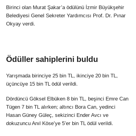
Birinci olan Murat
Şakar’a
ödülünü
İzmir B
üyük
şehir
Belediyesi Genel Sekreter Yardımcısı Prof. Dr. Pınar
Okyay verdi.
Ödüller sahiplerini buldu
Yar
ışmada birinciye 25 bin TL, ikinciye 20 bin TL,
üçüncüye 15 bin TL ödül verildi.
Dördüncü Göksel Elbüken 8 bin TL, be
şinci Emre Can
T
ügen 7 bin TL al
ırken; altıncı Bora Can, yedinci
Hasan G
üney Güleç, sekizinci Ender Avc
ı ve
dokuzuncu Anıl K
öse’ye 5’er bin TL ödül verildi.