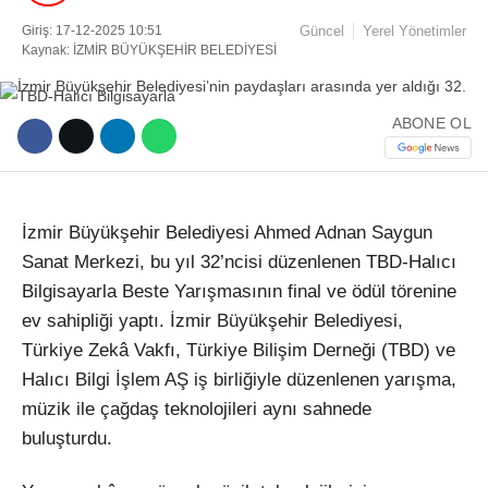
Giriş: 17-12-2025 10:51
Güncel
Yerel Yönetimler
Kaynak: İZMİR BÜYÜKŞEHİR BELEDİYESİ
Facebook
ABONE OL
Instagram
Youtube
İzmir B
üyük
şehir Belediyesi Ahmed Adnan Saygun
Sanat Merkezi, bu yıl 32’ncisi d
üzenlenen TBD-Hal
ıcı
TikTok
Bilgisayarla Beste Yarışmasının final ve
ödül törenine
ev sahipli
ği yaptı. İzmir B
üyük
şehir Belediyesi,
T
ürkiye Zekâ Vakf
ı, T
ürkiye Bili
şim Derneği (TBD) ve
Halıcı Bilgi İşlem AŞ iş birliğiyle d
üzenlenen yar
ışma,
m
üzik ile ça
ğdaş teknolojileri aynı sahnede
buluşturdu.