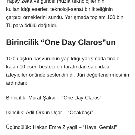
Yapay zek
â ve güncel müzik teknolojilerinin
kullan
ıldığı eserler, teknoloji-sanat birlikteliğinin
çarp
ıcı
örneklerini sundu. Yar
ışmada toplam 100 bin
TL para
ödülü da
ğıtıldı.
Birincilik “One Day Claros”un
100’
ü a
şkın başvurunun yapıldığı yarışmada finale
kalan 10 eser, bestecileri tarafından salondaki
izleyiciler
önünde seslendirildi. Jüri de
ğerlendirmesinin
ardından;
Birincilik: Murat Şakar
– “One Day Claros”
İkincilik: Adil Orkun U
çar
– “Ocakba
şı”
Üçüncülük: Hakan Emre Ziyagil
– “Hayal Gemisi”