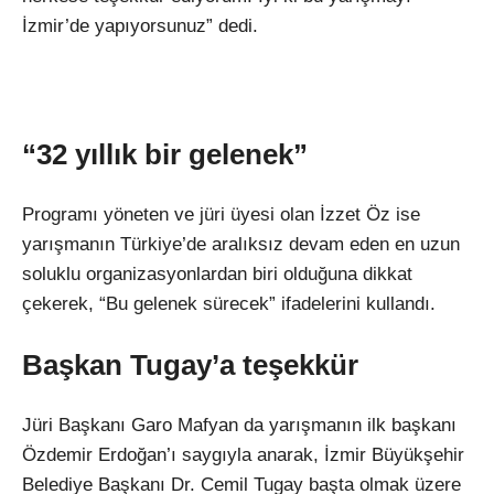
İzmir’de yapıyorsunuz” dedi.
“32 yıllık bir gelenek”
Programı y
öneten ve jüri üyesi olan
İzzet
Öz ise
yar
ışmanın T
ürkiye’de aral
ıksız devam eden en uzun
soluklu organizasyonlardan biri olduğuna dikkat
çekerek, “Bu gelenek sürecek” ifadelerini kulland
ı.
Başkan Tugay’a teşekk
ür
Jüri Ba
şkanı Garo Mafyan da yarışmanın ilk başkanı
Özdemir Erdo
ğan’ı saygıyla anarak, İzmir B
üyük
şehir
Belediye Başkanı Dr. Cemil Tugay başta olmak
üzere