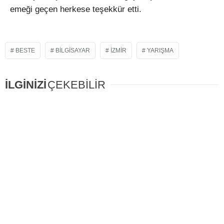
eme
ği ge
çen herkese te
şekk
ür etti.
BESTE
BILGISAYAR
IZMIR
YARIŞMA
İLGİNİZİ
ÇEKEBİLİR