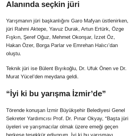
Alan
ında se
çkin jüri
Yar
ışmanın j
üri ba
şkanlığını Garo Mafyan
üstlenirken,
jüri Rahmi Aktepe, Yavuz Durak, Artun Ertürk, Özge
F
ışkın, Şeref Oğuz, Mehmet Okonşar, İzzet
Öz,
Hakan Özer, Borga Parlar ve Emrehan Hal
ıcı’dan
oluştu.
Teknik j
üri ise Bülent B
ıyıkoğlu, Dr. Ufuk
Önen ve Dr.
Murat Yücel’den meydana geldi.
“
İyi ki bu yarışma İzmir’de”
T
örende konu
şan İzmir B
üyük
şehir Belediyesi Genel
Sekreter Yardımcısı Prof. Dr. Pınar Okyay, “Başta j
üri
üyeleri ve yar
ışmacılar olmak
üzere eme
ği ge
çen
herkese te
şekk
ür ediyorum.
İyi ki bu yarışmayı