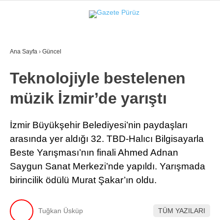
26.3
°
İZMIR
Ana Sayfa
›
Güncel
GALERİ
VİDEO
YAZARLAR
Teknolojiyle bestelenen
YEREL YÖNETIMLER
müzik İzmir’de yarıştı
GÜNCEL
EKONOMI
İzmir Büyükşehir Belediyesi’nin paydaşları
arasında yer aldığı 32. TBD-Halıcı Bilgisayarla
POLITIKA
Beste Yarışması’nın finali Ahmed Adnan
SAĞLIK
Saygun Sanat Merkezi’nde yapıldı. Yarışmada
birincilik ödülü Murat Şakar’ın oldu.
KÜLTÜR-SANAT
WhatsApp İhbar Hattı
SPOR
Tuğkan Üsküp
TÜM YAZILARI
DIĞER