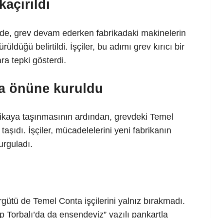
açırıldı
de, grev devam ederken fabrikadaki makinelerin
ldüğü belirtildi. İşçiler, bu adımı grev kırıcı bir
ra tepki gösterdi.
ika önüne kuruldu
rikaya taşınmasının ardından, grevdeki Temel
 taşıdı. İşçiler, mücadelelerini yeni fabrikanın
urguladı.
rgütü de Temel Conta işçilerini yalnız bırakmadı.
p Torbalı’da da ensendeyiz” yazılı pankartla