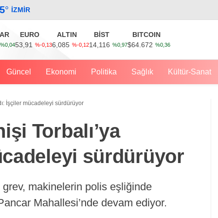
.5
°
İZMIR
AR
EURO
ALTIN
BİST
BITCOIN
53,91
6,085
14,116
$64.672
%0,04
%-0,13
%-0,12
%0,97
%0,36
Güncel
Ekonomi
Politika
Sağlık
Kültür-Sanat
dı: İşçiler mücadeleyi sürdürüyor
işi Torbalı’ya
mücadeleyi sürdürüyor
rev, makinelerin polis eşliğinde
 Pancar Mahallesi’nde devam ediyor.