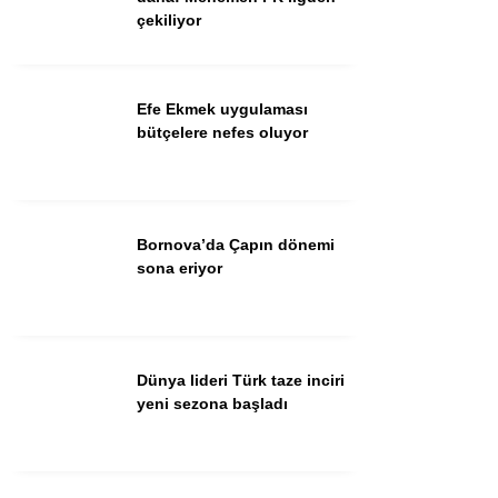
çekiliyor
Facebook
Efe Ekmek uygulaması
bütçelere nefes oluyor
Instagram
Bornova’da Çapın dönemi
Youtube
sona eriyor
TikTok
Dünya lideri Türk taze inciri
yeni sezona başladı