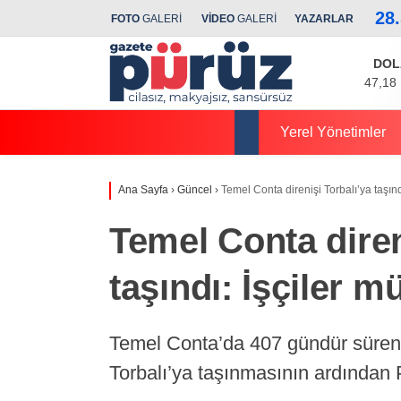
28
FOTO
GALERİ
VİDEO
GALERİ
YAZARLAR
DOL
47,18
Yerel Yönetimler
Ana Sayfa
›
Güncel
›
Temel Conta direnişi Torbalı’ya taşın
Temel Conta diren
taşındı: İşçiler 
Temel Conta’da 407 gündür süren g
Torbalı’ya taşınmasının ardından