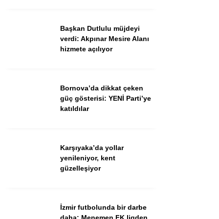
Ekonomi
Spor
Başkan Dutlulu müjdeyi
verdi: Akpınar Mesire Alanı
Dünya
hizmete açılıyor
Sağlık
Bornova’da dikkat çeken
güç gösterisi: YENİ Parti’ye
katıldılar
Karşıyaka’da yollar
yenileniyor, kent
güzelleşiyor
WhatsApp İhbar Hattı
İzmir futbolunda bir darbe
daha: Menemen FK ligden