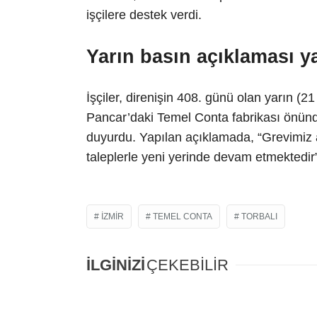
işçilere destek verdi.
Yarın basın açıklaması y
İşçiler, direnişin 408. günü olan yarın (
Pancar’daki Temel Conta fabrikası önünde
duyurdu. Yapılan açıklamada, “Grevimiz a
taleplerle yeni yerinde devam etmektedir” 
IZMIR
TEMEL CONTA
TORBALI
İLGİNİZİ
ÇEKEBİLİR