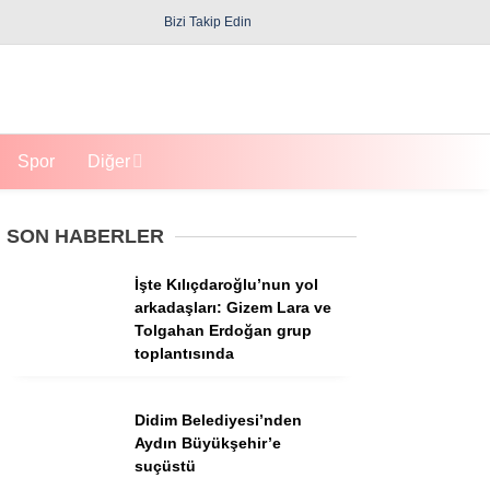
Bizi Takip Edin
Spor
Diğer
SON HABERLER
İşte Kılıçdaroğlu’nun yol
arkadaşları: Gizem Lara ve
Tolgahan Erdoğan grup
toplantısında
Güncel
Politika
Didim Belediyesi’nden
Aydın Büyükşehir’e
Yerel Yönetimler
suçüstü