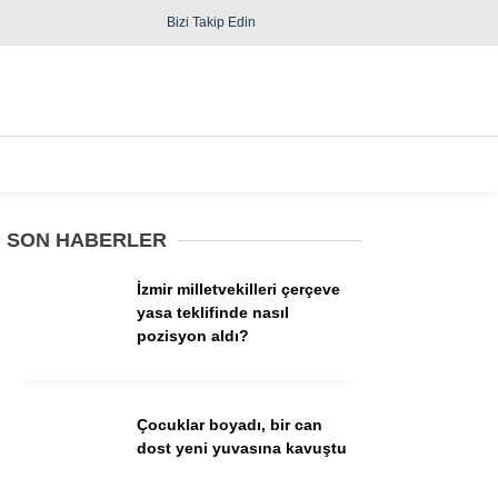
Bizi Takip Edin
Spor
Diğer
SON HABERLER
İzmir milletvekilleri çerçeve
yasa teklifinde nasıl
pozisyon aldı?
Güncel
Politika
Çocuklar boyadı, bir can
dost yeni yuvasına kavuştu
Yerel Yönetimler