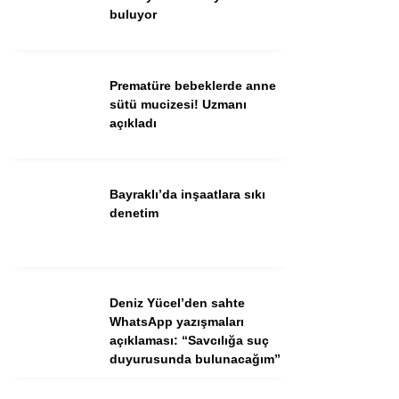
buluyor
Facebook
Prematüre bebeklerde anne
sütü mucizesi! Uzmanı
açıkladı
Instagram
Bayraklı’da inşaatlara sıkı
Youtube
denetim
TikTok
Deniz Yücel’den sahte
WhatsApp yazışmaları
açıklaması: “Savcılığa suç
duyurusunda bulunacağım”