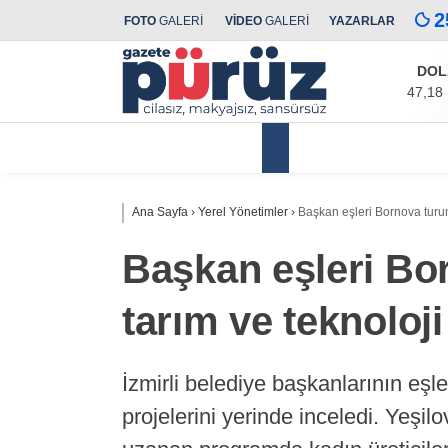
2
FOTO
GALERİ
VİDEO
GALERİ
YAZARLAR
DOL
47,18
Yerel Yönetimler
Ana Sayfa
›
Yerel Yönetimler
›
Başkan eşleri Bornova turund
Başkan eşleri Bor
tarım ve teknoloji
İzmirli belediye başkanlarının eşle
projelerini yerinde inceledi. Yeşi