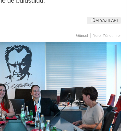
le de buluşuldu.
TÜM YAZILARI
Güncel
Yerel Yönetimler