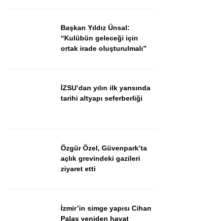
Ekonomi
Spor
Başkan Yıldız Ünsal:
“Kulübün geleceği için
Dünya
ortak irade oluşturulmalı”
Sağlık
İZSU’dan yılın ilk yarısında
tarihi altyapı seferberliği
Özgür Özel, Güvenpark’ta
açlık grevindeki gazileri
ziyaret etti
WhatsApp İhbar Hattı
İzmir’in simge yapısı Cihan
Palas yeniden hayat