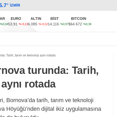
5.7
°
İZMIR
AR
EURO
ALTIN
BİST
BITCOIN
53,91
6,085
14,116
$64.672
%0,04
%-0,13
%-0,12
%0,97
%0,36
Güncel
Ekonomi
Politika
Sağlık
Kültür-Sanat
a: Tarih, tarım ve teknoloji aynı rotada
nova turunda: Tarih,
 aynı rotada
ri, Bornova’da tarih, tarım ve teknoloji
lova Höyüğü’nden dijital ikiz uygulamasına