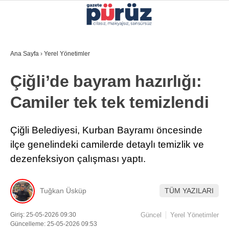
26.3
°
İZMIR
Ana Sayfa
›
Yerel Yönetimler
GALERİ
VİDEO
YAZARLAR
Çiğli’de bayram hazırlığı:
YEREL YÖNETIMLER
Camiler tek tek temizlendi
GÜNCEL
EKONOMI
Çiğli Belediyesi, Kurban Bayramı öncesinde
ilçe genelindeki camilerde detaylı temizlik ve
POLITIKA
dezenfeksiyon çalışması yaptı.
SAĞLIK
KÜLTÜR-SANAT
Tuğkan Üsküp
TÜM YAZILARI
WhatsApp İhbar Hattı
SPOR
Giriş: 25-05-2026 09:30
Güncel
Yerel Yönetimler
Güncelleme: 25-05-2026 09:53
DIĞER