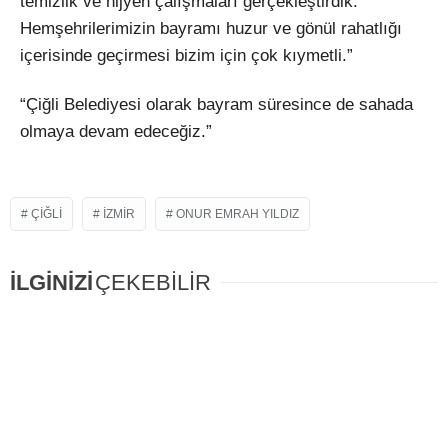
temizlik ve hijyen çalışmaları gerçekleştirdik.
Hemşehrilerimizin bayramı huzur ve gönül rahatlığı
içerisinde geçirmesi bizim için çok kıymetli.”
“Çiğli Belediyesi olarak bayram süresince de sahada
olmaya devam edeceğiz.”
ÇIĞLI
IZMIR
ONUR EMRAH YILDIZ
İLGİNİZİ
ÇEKEBİLİR