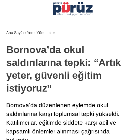
24.3
°
İZMIR
Ana Sayfa
›
Yerel Yönetimler
GALERİ
VİDEO
YAZARLAR
Bornova’da okul
YEREL YÖNETIMLER
saldırılarına tepki: “Artık
GÜNCEL
yeter, güvenli eğitim
EKONOMI
istiyoruz”
POLITIKA
SAĞLIK
Bornova’da düzenlenen eylemde okul
saldırılarına karşı toplumsal tepki yükseldi.
KÜLTÜR-SANAT
Katılımcılar, eğitimde şiddete karşı acil ve
WhatsApp İhbar Hattı
SPOR
kapsamlı önlemler alınması çağrısında
DIĞER