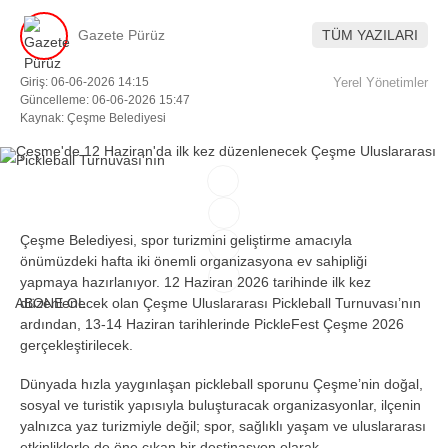
Gazete Pürüz
TÜM YAZILARI
Facebook
Giriş: 06-06-2026 14:15
Yerel Yönetimler
Güncelleme: 06-06-2026 15:47
Kaynak: Çeşme Belediyesi
Instagram
Youtube
Çeşme Belediyesi, spor turizmini geliştirme amacıyla
TikTok
önümüzdeki hafta iki önemli organizasyona ev sahipliği
yapmaya hazırlanıyor. 12 Haziran 2026 tarihinde ilk kez
ABONE OL
düzenlenecek olan Çeşme Uluslararası Pickleball Turnuvası’nın
ardından, 13-14 Haziran tarihlerinde PickleFest Çeşme 2026
gerçekleştirilecek.
Dünyada hızla yaygınlaşan pickleball sporunu Çeşme’nin doğal,
sosyal ve turistik yapısıyla buluşturacak organizasyonlar, ilçenin
yalnızca yaz turizmiyle değil; spor, sağlıklı yaşam ve uluslararası
etkinliklerle de öne çıkan bir destinasyon olarak