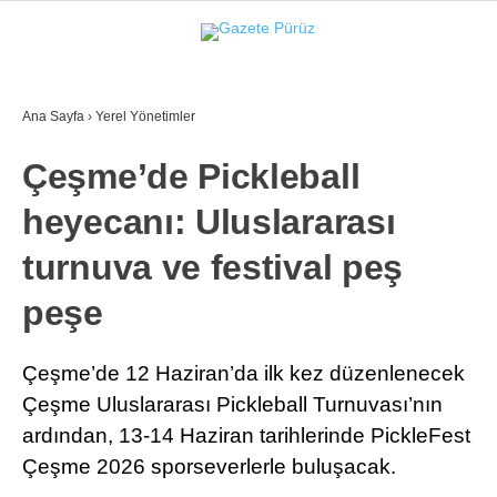
26.2
°
İZMIR
Ana Sayfa
›
Yerel Yönetimler
GALERİ
VİDEO
YAZARLAR
Çeşme’de Pickleball
YEREL YÖNETIMLER
heyecanı: Uluslararası
GÜNCEL
turnuva ve festival peş
EKONOMI
peşe
POLITIKA
SAĞLIK
Çeşme’de 12 Haziran’da ilk kez düzenlenecek
Çeşme Uluslararası Pickleball Turnuvası’nın
KÜLTÜR-SANAT
ardından, 13-14 Haziran tarihlerinde PickleFest
WhatsApp İhbar Hattı
SPOR
Çeşme 2026 sporseverlerle buluşacak.
DIĞER