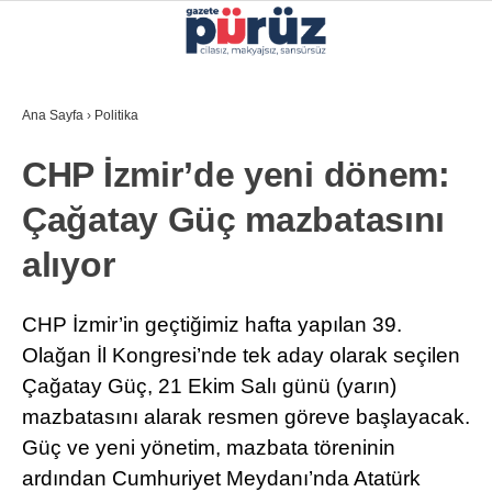
26.3
°
İZMIR
Ana Sayfa
›
Politika
GALERİ
VİDEO
YAZARLAR
CHP İzmir’de yeni dönem:
YEREL YÖNETIMLER
Çağatay Güç mazbatasını
GÜNCEL
alıyor
EKONOMI
POLITIKA
CHP İzmir’in geçtiğimiz hafta yapılan 39.
Olağan İl Kongresi’nde tek aday olarak seçilen
SAĞLIK
Çağatay Güç, 21 Ekim Salı günü (yarın)
KÜLTÜR-SANAT
mazbatasını alarak resmen göreve başlayacak.
WhatsApp İhbar Hattı
Güç ve yeni yönetim, mazbata töreninin
SPOR
ardından Cumhuriyet Meydanı’nda Atatürk
DIĞER