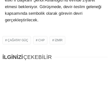
eski İl Başkanı Şenol Aslanoğlu’nu evinde ziyaret
etmesi bekleniyor. Görüşmede, devir-teslim geleneği
kapsamında sembolik olarak görevin devri
gerçekleştirilecek.
ÇAĞATAY GÜÇ
CHP
IZMIR
İLGİNİZİ
ÇEKEBİLİR