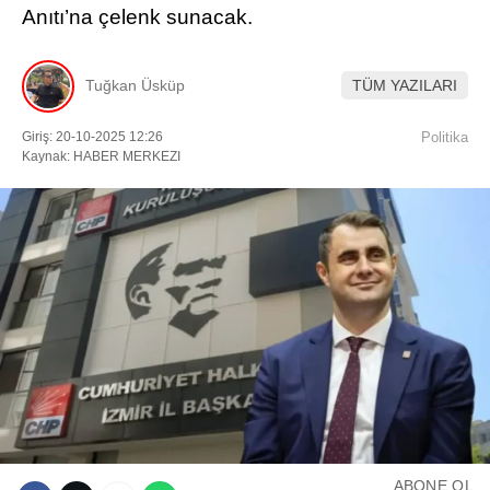
Anıtı’na çelenk sunacak.
Facebook
Tuğkan Üsküp
TÜM YAZILARI
Giriş: 20-10-2025 12:26
Politika
Instagram
Kaynak: HABER MERKEZI
Youtube
TikTok
ABONE OL