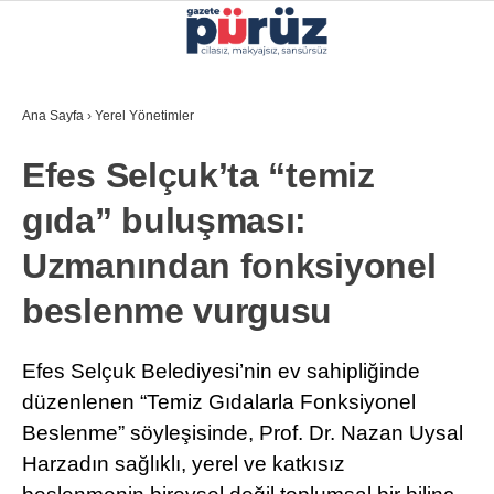
33.5
°
İZMIR
Ana Sayfa
›
Yerel Yönetimler
GALERİ
VİDEO
YAZARLAR
Efes Selçuk’ta “temiz
YEREL YÖNETIMLER
gıda” buluşması:
GÜNCEL
Uzmanından fonksiyonel
EKONOMI
beslenme vurgusu
POLITIKA
SAĞLIK
Efes Selçuk Belediyesi’nin ev sahipliğinde
düzenlenen “Temiz Gıdalarla Fonksiyonel
KÜLTÜR-SANAT
Beslenme” söyleşisinde, Prof. Dr. Nazan Uysal
WhatsApp İhbar Hattı
SPOR
Harzadın sağlıklı, yerel ve katkısız
DIĞER