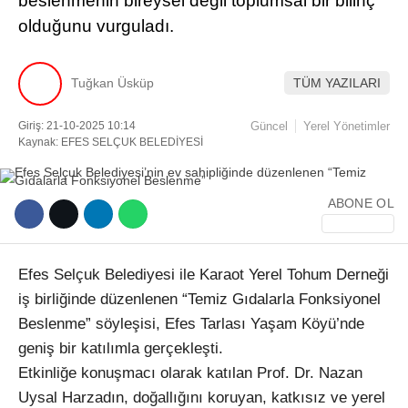
beslenmenin bireysel değil toplumsal bir bilinç
olduğunu vurguladı.
Facebook
Tuğkan Üsküp
TÜM YAZILARI
Giriş: 21-10-2025 10:14
Güncel
Yerel Yönetimler
Instagram
Kaynak: EFES SELÇUK BELEDİYESİ
Youtube
ABONE OL
TikTok
Efes Selçuk Belediyesi ile Karaot Yerel Tohum Derneği
iş birliğinde düzenlenen “Temiz Gıdalarla Fonksiyonel
Beslenme” söyleşisi, Efes Tarlası Yaşam Köyü’nde
geniş bir katılımla gerçekleşti.
Etkinliğe konuşmacı olarak katılan Prof. Dr. Nazan
Uysal Harzadın, doğallığını koruyan, katkısız ve yerel