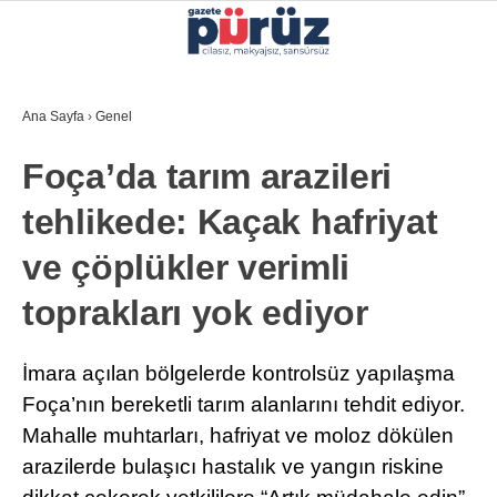
25.7
°
İZMIR
Ana Sayfa
›
Genel
GALERİ
VİDEO
YAZARLAR
Foça’da tarım arazileri
YEREL YÖNETIMLER
tehlikede: Kaçak hafriyat
GÜNCEL
ve çöplükler verimli
EKONOMI
toprakları yok ediyor
POLITIKA
SAĞLIK
İmara açılan bölgelerde kontrolsüz yapılaşma
Foça’nın bereketli tarım alanlarını tehdit ediyor.
KÜLTÜR-SANAT
Mahalle muhtarları, hafriyat ve moloz dökülen
WhatsApp İhbar Hattı
SPOR
arazilerde bulaşıcı hastalık ve yangın riskine
DIĞER