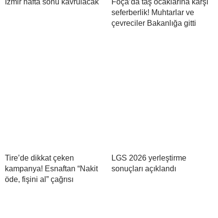
İzmir hafta sonu kavrulacak
Foça’da taş ocaklarına karşı
seferberlik! Muhtarlar ve
çevreciler Bakanlığa gitti
Tire’de dikkat çeken
LGS 2026 yerleştirme
kampanya! Esnaftan “Nakit
sonuçları açıklandı
öde, fişini al” çağrısı