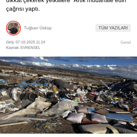
dikkat çekerek yetkililere “Artık müdahale edin”
çağrısı yaptı.
Facebook
Tuğkan Üsküp
TÜM YAZILARI
Giriş: 07-10-2025 11:24
Genel
Instagram
Kaynak: EVRENSEL
Youtube
TikTok