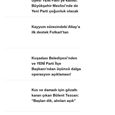
Üyesi YENİ Parti’ye katıldı:
Büyükşehir Meclisi’nde de
Yeni Parti çoğunluk olacak
Facebook
Instagram
Kayyum sürecindeki Altay’a
Youtube
ilk destek Folkart’tan
TikTok
Kuşadası Belediyesi’nden
ve YENİ Parti İlçe
Başkanı’ndan üçüncü dalga
operasyon açıklaması!
Kızı ve damadı için gözaltı
kararı çıkan Bülent Tezcan:
“Başları dik, alınları açık”