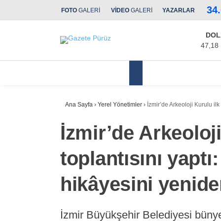
34
FOTO
GALERİ
VİDEO
GALERİ
YAZARLAR
DOL
47,18
Yerel Yönetimler
Ana Sayfa
›
Yerel Yönetimler
›
İzmir’de Arkeoloji Kurulu il
İzmir’de Arkeoloji
toplantısını yaptı
hikâyesini yenid
İzmir Büyükşehir Belediyesi bünye