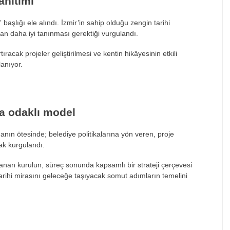
anıtımı
 başlığı ele alındı. İzmir’in sahip olduğu zengin tarihi
dan daha iyi tanınması gerektiği vurgulandı.
acak projeler geliştirilmesi ve kentin hikâyesinin etkili
lanıyor.
a odaklı model
manın ötesinde; belediye politikalarına yön veren, proje
ak kurgulandı.
anan kurulun, süreç sonunda kapsamlı bir strateji çerçevesi
tarihi mirasını geleceğe taşıyacak somut adımların temelini