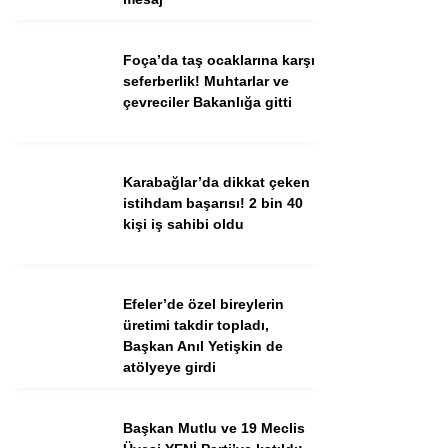
Ekonomi
Spor
Foça’da taş ocaklarına karşı
seferberlik! Muhtarlar ve
Dünya
çevreciler Bakanlığa gitti
Sağlık
Karabağlar’da dikkat çeken
istihdam başarısı! 2 bin 40
kişi iş sahibi oldu
Efeler’de özel bireylerin
üretimi takdir topladı,
Başkan Anıl Yetişkin de
atölyeye girdi
WhatsApp İhbar Hattı
Başkan Mutlu ve 19 Meclis