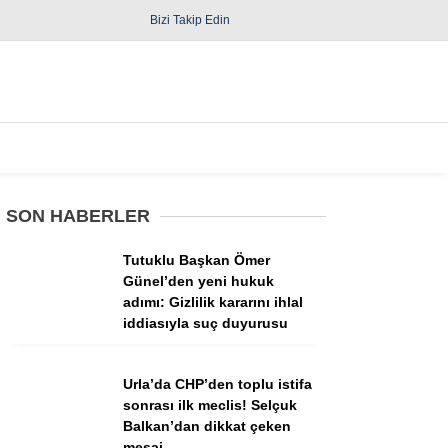
Bizi Takip Edin
Spor
Diğer
SON HABERLER
Tutuklu Başkan Ömer
Günel’den yeni hukuk
adımı: Gizlilik kararını ihlal
iddiasıyla suç duyurusu
Güncel
Politika
Urla’da CHP’den toplu istifa
sonrası ilk meclis! Selçuk
Yerel Yönetimler
Balkan’dan dikkat çeken
mesaj