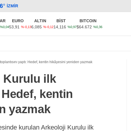
.6
°
İZMIR
AR
EURO
ALTIN
BİST
BITCOIN
53,91
6,085
14,116
$64.672
%0,04
%-0,13
%-0,12
%0,97
%0,36
Güncel
Ekonomi
Politika
Sağlık
Kültür-Sanat
k toplantısını yaptı: Hedef, kentin hikâyesini yeniden yazmak
 Kurulu ilk
: Hedef, kentin
en yazmak
sinde kurulan Arkeoloji Kurulu ilk