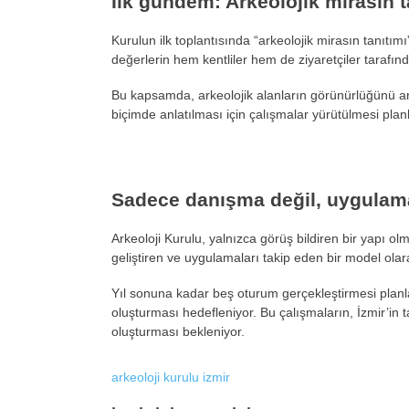
İlk gündem: Arkeolojik mirasın t
Kurulun ilk toplantısında “arkeolojik mirasın tanıtımı”
değerlerin hem kentliler hem de ziyaretçiler tarafın
Bu kapsamda, arkeolojik alanların görünürlüğünü artır
biçimde anlatılması için çalışmalar yürütülmesi plan
Sadece danışma değil, uygulam
Arkeoloji Kurulu, yalnızca görüş bildiren bir yapı ol
geliştiren ve uygulamaları takip eden bir model olar
Yıl sonuna kadar beş oturum gerçekleştirmesi planl
oluşturması hedefleniyor. Bu çalışmaların, İzmir’in 
oluşturması bekleniyor.
arkeoloji kurulu
izmir