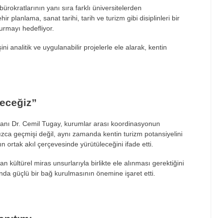
rokratlarının yanı sıra farklı üniversitelerden
ir planlama, sanat tarihi, tarih ve turizm gibi disiplinleri bir
urmayı hedefliyor.
ni analitik ve uygulanabilir projelerle ele alarak, kentin
deceğiz”
anı Dr. Cemil Tugay, kurumlar arası koordinasyonun
ızca geçmişi değil, aynı zamanda kentin turizm potansiyelini
rın ortak akıl çerçevesinde yürütüleceğini ifade etti.
ültürel miras unsurlarıyla birlikte ele alınması gerektiğini
nda güçlü bir bağ kurulmasının önemine işaret etti.