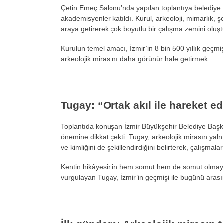
Çetin Emeç Salonu’nda yapılan toplantıya belediye bü
akademisyenler katıldı. Kurul, arkeoloji, mimarlık, şeh
araya getirerek çok boyutlu bir çalışma zemini oluşt
Kurulun temel amacı, İzmir’in 8 bin 500 yıllık geçmişi
arkeolojik mirasını daha görünür hale getirmek.
Tugay: “Ortak akıl ile hareket e
Toplantıda konuşan İzmir Büyükşehir Belediye Başk
önemine dikkat çekti. Tugay, arkeolojik mirasın yaln
ve kimliğini de şekillendirdiğini belirterek, çalışmala
Kentin hikâyesinin hem somut hem de somut olmayan k
vurgulayan Tugay, İzmir’in geçmişi ile bugünü arası