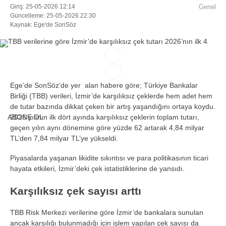
Giriş: 25-05-2026 12:14
Genel
Güncelleme: 25-05-2026 22:30
Kaynak: Ege'de SonSöz
Facebook
Instagram
Ege’de SonSöz’de yer alan habere göre; Türkiye Bankalar
Birliği (TBB) verileri, İzmir’de karşılıksız çeklerde hem adet hem
Youtube
de tutar bazında dikkat çeken bir artış yaşandığını ortaya koydu.
ABONE OL
2026 yılının ilk dört ayında karşılıksız çeklerin toplam tutarı,
geçen yılın aynı dönemine göre yüzde 62 artarak 4,84 milyar
TikTok
TL’den 7,84 milyar TL’ye yükseldi.
Piyasalarda yaşanan likidite sıkıntısı ve para politikasının ticari
hayata etkileri, İzmir’deki çek istatistiklerine de yansıdı.
Karşılıksız çek sayısı arttı
TBB Risk Merkezi verilerine göre İzmir’de bankalara sunulan
ancak karşılığı bulunmadığı için işlem yapılan çek sayısı da