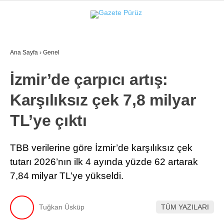
34.6
°
İZMIR
Ana Sayfa
›
Genel
GALERİ
VİDEO
YAZARLAR
İzmir’de çarpıcı artış:
YEREL YÖNETIMLER
Karşılıksız çek 7,8 milyar
GÜNCEL
TL’ye çıktı
EKONOMI
POLITIKA
TBB verilerine göre İzmir’de karşılıksız çek
tutarı 2026’nın ilk 4 ayında yüzde 62 artarak
SAĞLIK
7,84 milyar TL’ye yükseldi.
KÜLTÜR-SANAT
WhatsApp İhbar Hattı
SPOR
Tuğkan Üsküp
TÜM YAZILARI
DIĞER