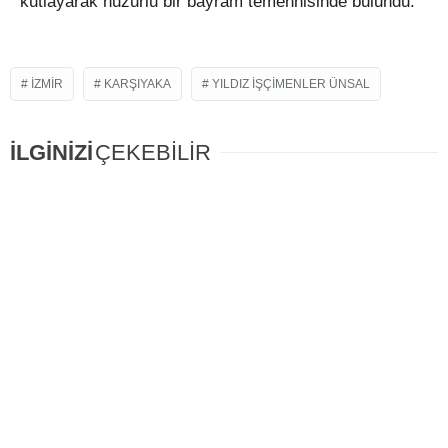
kutlayarak huzurlu bir bayram temennisinde bulundu.
IZMIR
KARŞIYAKA
YILDIZ IŞÇIMENLER ÜNSAL
İLGİNİZİ
ÇEKEBİLİR