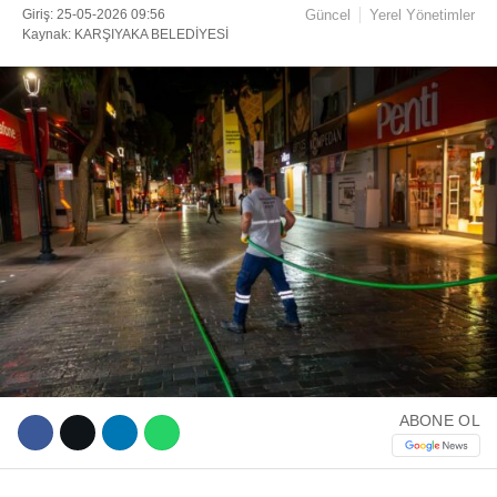
Giriş: 25-05-2026 09:56
Güncel
Yerel Yönetimler
Kaynak: KARŞIYAKA BELEDİYESİ
Facebook
Instagram
Youtube
TikTok
ABONE OL