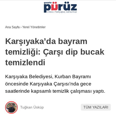
35.7
°
İZMIR
Ana Sayfa
›
Yerel Yönetimler
GALERİ
VİDEO
YAZARLAR
Karşıyaka’da bayram
YEREL YÖNETIMLER
temizliği: Çarşı dip bucak
GÜNCEL
temizlendi
EKONOMI
POLITIKA
Karşıyaka Belediyesi, Kurban Bayramı
öncesinde Karşıyaka Çarşısı’nda gece
SAĞLIK
saatlerinde kapsamlı temizlik çalışması yaptı.
KÜLTÜR-SANAT
WhatsApp İhbar Hattı
SPOR
Tuğkan Üsküp
TÜM YAZILARI
DIĞER