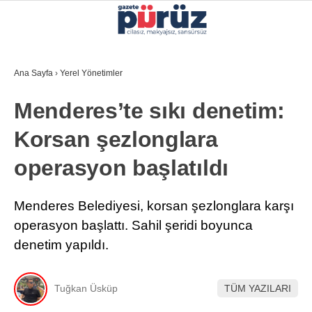
27.4
°
İZMIR
Ana Sayfa
›
Yerel Yönetimler
GALERİ
VİDEO
YAZARLAR
Menderes’te sıkı denetim:
YEREL YÖNETIMLER
Korsan şezlonglara
GÜNCEL
operasyon başlatıldı
EKONOMI
POLITIKA
Menderes Belediyesi, korsan şezlonglara karşı
operasyon başlattı. Sahil şeridi boyunca
SAĞLIK
denetim yapıldı.
KÜLTÜR-SANAT
WhatsApp İhbar Hattı
SPOR
Tuğkan Üsküp
TÜM YAZILARI
DIĞER