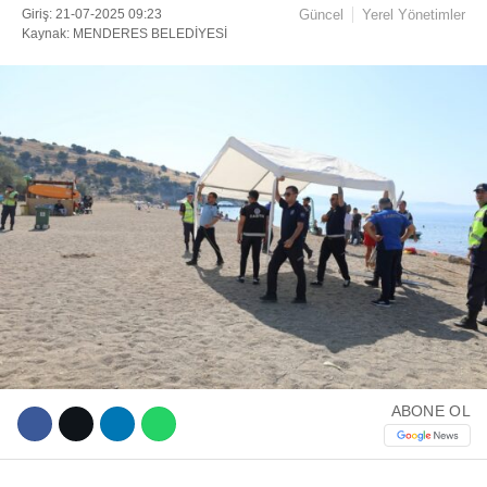
Giriş: 21-07-2025 09:23
Güncel
Yerel Yönetimler
Kaynak: MENDERES BELEDİYESİ
Facebook
Instagram
Youtube
TikTok
ABONE OL