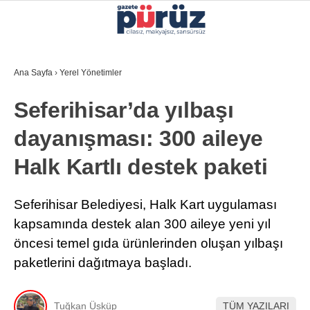
33.5
°
İZMIR
Ana Sayfa
›
Yerel Yönetimler
GALERİ
VİDEO
YAZARLAR
Seferihisar’da yılbaşı
YEREL YÖNETIMLER
dayanışması: 300 aileye
GÜNCEL
Halk Kartlı destek paketi
EKONOMI
POLITIKA
Seferihisar Belediyesi, Halk Kart uygulaması
kapsamında destek alan 300 aileye yeni yıl
SAĞLIK
öncesi temel gıda ürünlerinden oluşan yılbaşı
KÜLTÜR-SANAT
paketlerini dağıtmaya başladı.
WhatsApp İhbar Hattı
SPOR
Tuğkan Üsküp
TÜM YAZILARI
DIĞER