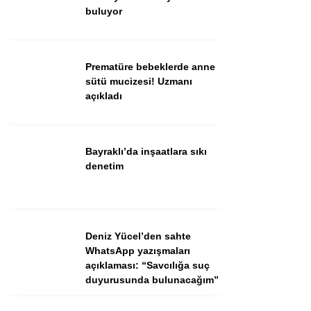
buluyor
Facebook
Instagram
Prematüre bebeklerde anne
Youtube
sütü mucizesi! Uzmanı
TikTok
açıkladı
Bayraklı’da inşaatlara sıkı
denetim
Deniz Yücel’den sahte
WhatsApp yazışmaları
açıklaması: “Savcılığa suç
duyurusunda bulunacağım”