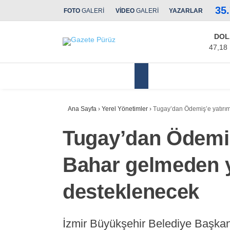
35
FOTO
GALERİ
VİDEO
GALERİ
YAZARLAR
DOL
47,18
Yerel Yönetimler
Ana Sayfa
›
Yerel Yönetimler
›
Tugay’dan Ödemiş’e yatırım 
Tugay’dan Ödemiş’
Bahar gelmeden yo
desteklenecek
İzmir Büyükşehir Belediye Başkan