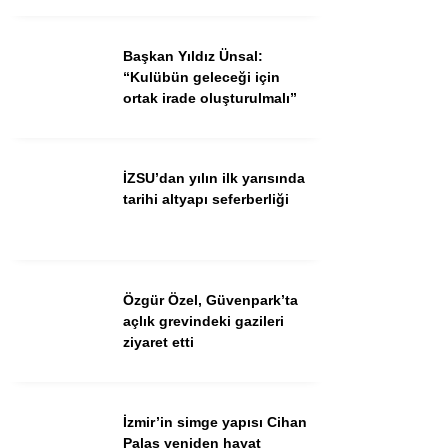
Ekonomi
Spor
Başkan Yıldız Ünsal:
“Kulübün geleceği için
Dünya
ortak irade oluşturulmalı”
Sağlık
İZSU’dan yılın ilk yarısında
tarihi altyapı seferberliği
Özgür Özel, Güvenpark’ta
açlık grevindeki gazileri
ziyaret etti
WhatsApp İhbar Hattı
İzmir’in simge yapısı Cihan
Palas yeniden hayat