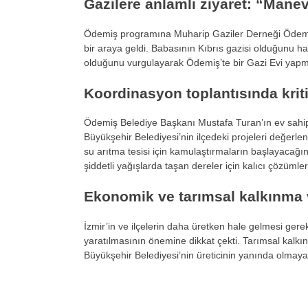
Gazilere anlamlı ziyaret: “Mane
Ödemiş programına Muharip Gaziler Derneği Ödemiş
bir araya geldi. Babasının Kıbrıs gazisi olduğunu h
olduğunu vurgulayarak Ödemiş’te bir Gazi Evi yapmak 
Koordinasyon toplantısında krit
Ödemiş Belediye Başkanı Mustafa Turan’ın ev sahipl
Büyükşehir Belediyesi’nin ilçedeki projeleri değerlen
su arıtma tesisi için kamulaştırmaların başlayacağı
şiddetli yağışlarda taşan dereler için kalıcı çözümler 
Ekonomik ve tarımsal kalkınma
İzmir’in ve ilçelerin daha üretken hale gelmesi gere
yaratılmasının önemine dikkat çekti. Tarımsal kalkın
Büyükşehir Belediyesi’nin üreticinin yanında olmaya