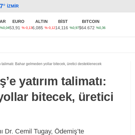
.7
°
İZMIR
AR
EURO
ALTIN
BİST
BITCOIN
53,91
6,085
14,116
$64.672
%0,04
%-0,13
%-0,12
%0,97
%0,36
Güncel
Ekonomi
Politika
Sağlık
Kültür-Sanat
talimatı: Bahar gelmeden yollar bitecek, üretici desteklenecek
e yatırım talimatı:
llar bitecek, üretici
ı Dr. Cemil Tugay, Ödemiş’te