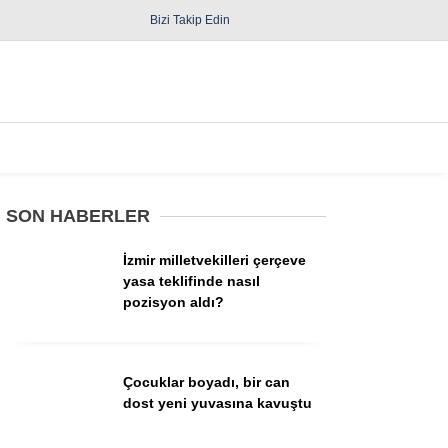
Bizi Takip Edin
Spor
Diğer
SON HABERLER
İzmir milletvekilleri çerçeve
yasa teklifinde nasıl
pozisyon aldı?
Güncel
Politika
Çocuklar boyadı, bir can
dost yeni yuvasına kavuştu
Yerel Yönetimler