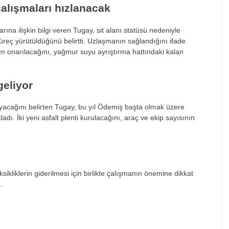
çalışmaları hızlanacak
rına ilişkin bilgi veren Tugay, sit alanı statüsü nedeniyle
eç yürütüldüğünü belirtti. Uzlaşmanın sağlandığını ifade
n onarılacağını, yağmur suyu ayrıştırma hattındaki kalan
geliyor
yacağını belirten Tugay, bu yıl Ödemiş başta olmak üzere
adı. İki yeni asfalt plenti kurulacağını, araç ve ekip sayısının
kliklerin giderilmesi için birlikte çalışmanın önemine dikkat
.