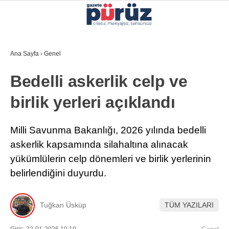
31.3
°
İZMIR
Ana Sayfa
›
Genel
GALERİ
VİDEO
YAZARLAR
Bedelli askerlik celp ve
YEREL YÖNETIMLER
birlik yerleri açıklandı
GÜNCEL
EKONOMI
Milli Savunma Bakanlığı, 2026 yılında bedelli
askerlik kapsamında silahaltına alınacak
POLITIKA
yükümlülerin celp dönemleri ve birlik yerlerinin
SAĞLIK
belirlendiğini duyurdu.
KÜLTÜR-SANAT
WhatsApp İhbar Hattı
Tuğkan Üsküp
TÜM YAZILARI
SPOR
DIĞER
Giriş: 22-01-2026 10:10