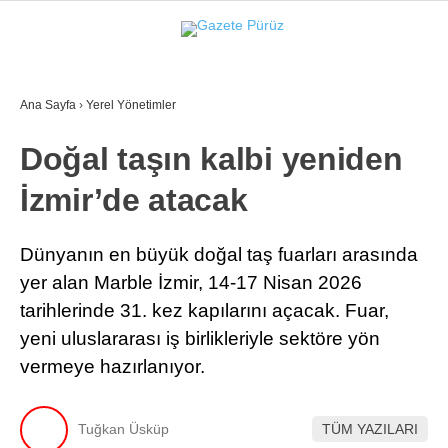
26.3
°
İZMIR
Ana Sayfa
›
Yerel Yönetimler
GALERİ
VİDEO
YAZARLAR
Doğal taşın kalbi yeniden
YEREL YÖNETIMLER
İzmir’de atacak
GÜNCEL
EKONOMI
Dünyanın en büyük doğal taş fuarları arasında
yer alan Marble İzmir, 14-17 Nisan 2026
POLITIKA
tarihlerinde 31. kez kapılarını açacak. Fuar,
SAĞLIK
yeni uluslararası iş birlikleriyle sektöre yön
vermeye hazırlanıyor.
KÜLTÜR-SANAT
WhatsApp İhbar Hattı
SPOR
Tuğkan Üsküp
TÜM YAZILARI
DIĞER