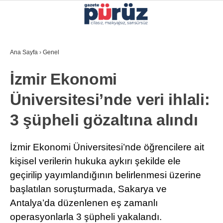
36.3
°
İZMIR
Ana Sayfa
›
Genel
GALERİ
VİDEO
YAZARLAR
İzmir Ekonomi
YEREL YÖNETIMLER
Üniversitesi’nde veri ihlali:
GÜNCEL
3 şüpheli gözaltına alındı
EKONOMI
POLITIKA
İzmir Ekonomi Üniversitesi’nde öğrencilere ait
kişisel verilerin hukuka aykırı şekilde ele
SAĞLIK
geçirilip yayımlandığının belirlenmesi üzerine
KÜLTÜR-SANAT
başlatılan soruşturmada, Sakarya ve
WhatsApp İhbar Hattı
Antalya’da düzenlenen eş zamanlı
SPOR
operasyonlarla 3 şüpheli yakalandı.
DIĞER