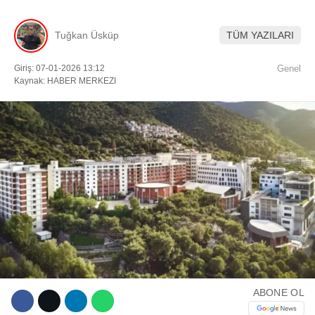
Tuğkan Üsküp
TÜM YAZILARI
Facebook
Giriş: 07-01-2026 13:12
Genel
Kaynak: HABER MERKEZI
Instagram
Youtube
TikTok
ABONE OL