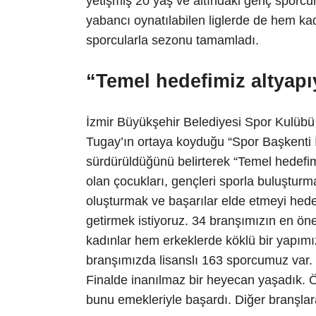
yetişmiş 20 yaş ve altındaki genç sporcu
yabancı oynatılabilen liglerde de hem ka
sporcularla sezonu tamamladı.
“Temel hedefimiz altyap
İzmir Büyükşehir Belediyesi Spor Kulübü
Tugay’ın ortaya koyduğu “Spor Başkenti İ
sürdürüldüğünü belirterek “Temel hedefim
olan çocukları, gençleri sporla buluşturmak
oluşturmak ve başarılar elde etmeyi hedefl
getirmek istiyoruz. 34 branşımızın en ön
kadınlar hem erkeklerde köklü bir yapımız
branşımızda lisanslı 163 sporcumuz var. K
Finalde inanılmaz bir heyecan yaşadık. Ö
bunu emekleriyle başardı. Diğer branşlar