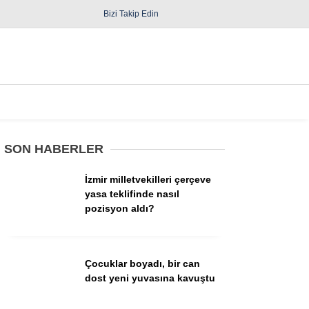
Bizi Takip Edin
Spor
Diğer
SON HABERLER
İzmir milletvekilleri çerçeve
yasa teklifinde nasıl
pozisyon aldı?
Güncel
Politika
Çocuklar boyadı, bir can
dost yeni yuvasına kavuştu
Yerel Yönetimler