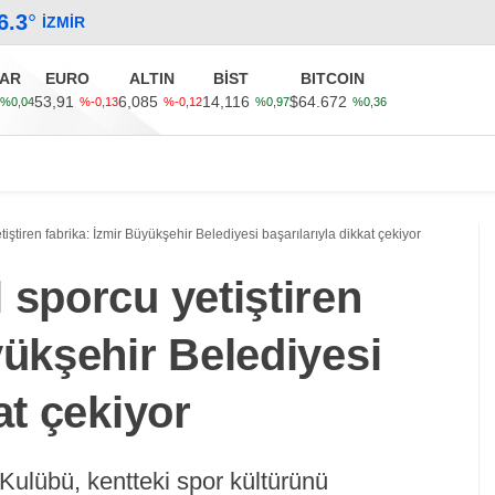
6.3
°
İZMIR
AR
EURO
ALTIN
BİST
BITCOIN
53,91
6,085
14,116
$64.672
%0,04
%-0,13
%-0,12
%0,97
%0,36
Güncel
Ekonomi
Politika
Sağlık
Kültür-Sanat
iştiren fabrika: İzmir Büyükşehir Belediyesi başarılarıyla dikkat çekiyor
 sporcu yetiştiren
yükşehir Belediyesi
at çekiyor
Kulübü, kentteki spor kültürünü