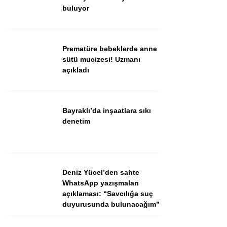
buluyor
Facebook
Prematüre bebeklerde anne
sütü mucizesi! Uzmanı
açıkladı
Instagram
Bayraklı’da inşaatlara sıkı
Youtube
denetim
TikTok
Deniz Yücel’den sahte
WhatsApp yazışmaları
açıklaması: “Savcılığa suç
duyurusunda bulunacağım”