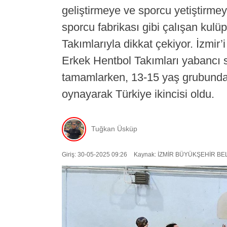
geliştirmeye ve sporcu yetiştirm
sporcu fabrikası gibi çalışan kulü
Takımlarıyla dikkat çekiyor. İzmir
Erkek Hentbol Takımları yabancı
tamamlarken, 13-15 yaş grubundan 
oynayarak Türkiye ikincisi oldu.
Tuğkan Üsküp
Giriş: 30-05-2025 09:26
Kaynak: İZMİR BÜYÜKŞEHİR BE