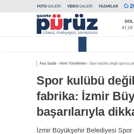
2
FOTO
GALERİ
VİDEO
GALERİ
YAZARLAR
DOL
47,18
Yerel Yönetimler
Ana Sayfa
›
Yerel Yönetimler
›
Spor kulübü değil sporcu yet
Spor kulübü değil
fabrika: İzmir Bü
başarılarıyla dikk
İzmir Büyükşehir Belediyesi Spor 