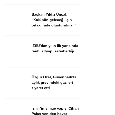
Ekonomi
Spor
Başkan Yıldız Ünsal:
“Kulübün geleceği için
Dünya
ortak irade oluşturulmalı”
Sağlık
İZSU’dan yılın ilk yarısında
tarihi altyapı seferberliği
Özgür Özel, Güvenpark’ta
açlık grevindeki gazileri
ziyaret etti
WhatsApp İhbar Hattı
İzmir’in simge yapısı Cihan
Palas yeniden hayat