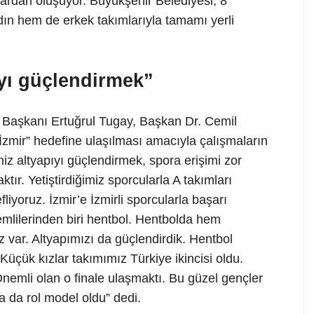
lardan oluşuyor. Büyükşehir Belediyesi, 8
dın hem de erkek takımlarıyla tamamı yerli
ıyı güçlendirmek”
 Başkanı Ertuğrul Tugay, Başkan Dr. Cemil
zmir” hedefine ulaşılması amacıyla çalışmaların
iz altyapıyı güçlendirmek, spora erişimi zor
tır. Yetiştirdiğimiz sporcularla A takımları
iyoruz. İzmir’e İzmirli sporcularla başarı
emlilerinden biri hentbol. Hentbolda hem
 var. Altyapımızı da güçlendirdik. Hentbol
üçük kızlar takımımız Türkiye ikincisi oldu.
nemli olan o finale ulaşmaktı. Bu güzel gençler
a da rol model oldu” dedi.