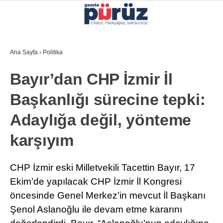
29.5
°
İZMIR
Ana Sayfa
›
Politika
GALERİ
VİDEO
YAZARLAR
Bayır’dan CHP İzmir İl
YEREL YÖNETIMLER
Başkanlığı sürecine tepki:
GÜNCEL
Adaylığa değil, yönteme
EKONOMI
karşıyım
POLITIKA
SAĞLIK
CHP İzmir eski Milletvekili Tacettin Bayır, 17
Ekim’de yapılacak CHP İzmir İl Kongresi
KÜLTÜR-SANAT
öncesinde Genel Merkez’in mevcut İl Başkanı
WhatsApp İhbar Hattı
SPOR
Şenol Aslanoğlu ile devam etme kararını
DIĞER