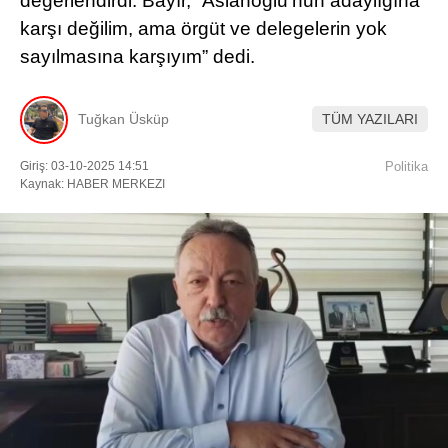
değerlendirdi. Bayır, “Aslanoğlu’nun adaylığına
karşı değilim, ama örgüt ve delegelerin yok
Facebook
sayılmasına karşıyım” dedi.
Tuğkan Üsküp
TÜM YAZILARI
Instagram
Giriş: 03-10-2025 14:51
Politika
Kaynak: HABER MERKEZI
Youtube
TikTok