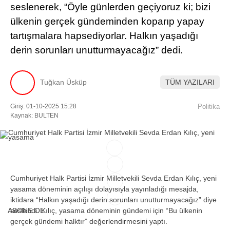
seslenerek, “Öyle günlerden geçiyoruz ki; bizi
ülkenin gerçek gündeminden koparıp yapay
Facebook
tartışmalara hapsediyorlar. Halkın yaşadığı
derin sorunları unutturmayacağız” dedi.
Instagram
Tuğkan Üsküp
TÜM YAZILARI
Youtube
Giriş: 01-10-2025 15:28
Politika
Kaynak: BULTEN
TikTok
Cumhuriyet Halk Partisi İzmir Milletvekili Sevda Erdan Kılıç, yeni
yasama döneminin açılışı dolayısıyla yayınladığı mesajda,
iktidara “Halkın yaşadığı derin sorunları unutturmayacağız” diye
ABONE OL
seslendi. Kılıç, yasama döneminin gündemi için “Bu ülkenin
gerçek gündemi halktır” değerlendirmesini yaptı.