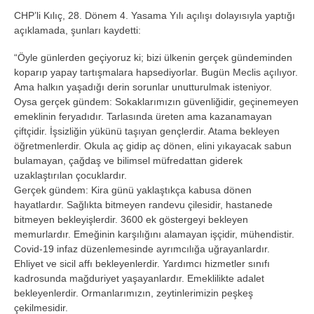
CHP’li Kılıç, 28. Dönem 4. Yasama Yılı açılışı dolayısıyla yaptığı
açıklamada, şunları kaydetti:
“Öyle günlerden geçiyoruz ki; bizi ülkenin gerçek gündeminden
koparıp yapay tartışmalara hapsediyorlar. Bugün Meclis açılıyor.
Ama halkın yaşadığı derin sorunlar unutturulmak isteniyor.
Oysa gerçek gündem: Sokaklarımızın güvenliğidir, geçinemeyen
emeklinin feryadıdır. Tarlasında üreten ama kazanamayan
çiftçidir. İşsizliğin yükünü taşıyan gençlerdir. Atama bekleyen
öğretmenlerdir. Okula aç gidip aç dönen, elini yıkayacak sabun
bulamayan, çağdaş ve bilimsel müfredattan giderek
uzaklaştırılan çocuklardır.
Gerçek gündem: Kira günü yaklaştıkça kabusa dönen
hayatlardır. Sağlıkta bitmeyen randevu çilesidir, hastanede
bitmeyen bekleyişlerdir. 3600 ek göstergeyi bekleyen
memurlardır. Emeğinin karşılığını alamayan işçidir, mühendistir.
Covid-19 infaz düzenlemesinde ayrımcılığa uğrayanlardır.
Ehliyet ve sicil affı bekleyenlerdir. Yardımcı hizmetler sınıfı
kadrosunda mağduriyet yaşayanlardır. Emeklilikte adalet
bekleyenlerdir. Ormanlarımızın, zeytinlerimizin peşkeş
çekilmesidir.