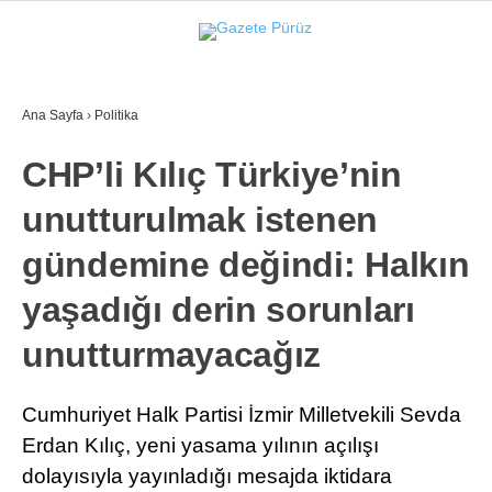
31.3
°
İZMIR
Ana Sayfa
›
Politika
GALERİ
VİDEO
YAZARLAR
CHP’li Kılıç Türkiye’nin
YEREL YÖNETIMLER
unutturulmak istenen
GÜNCEL
gündemine değindi: Halkın
EKONOMI
yaşadığı derin sorunları
POLITIKA
unutturmayacağız
SAĞLIK
KÜLTÜR-SANAT
Cumhuriyet Halk Partisi İzmir Milletvekili Sevda
WhatsApp İhbar Hattı
Erdan Kılıç, yeni yasama yılının açılışı
SPOR
dolayısıyla yayınladığı mesajda iktidara
DIĞER