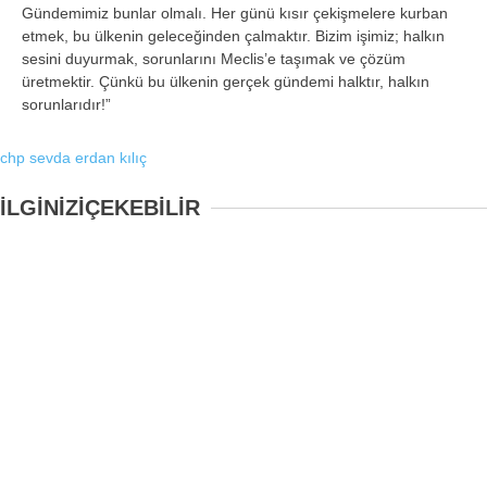
Gündemimiz bunlar olmalı. Her günü kısır çekişmelere kurban
etmek, bu ülkenin geleceğinden çalmaktır. Bizim işimiz; halkın
sesini duyurmak, sorunlarını Meclis’e taşımak ve çözüm
üretmektir. Çünkü bu ülkenin gerçek gündemi halktır, halkın
sorunlarıdır!”
chp
sevda erdan kılıç
İLGİNİZİ
ÇEKEBİLİR