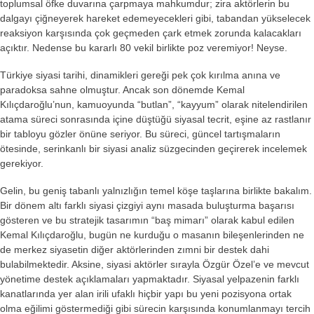
toplumsal öfke duvarına çarpmaya mahkumdur; zira aktörlerin bu
dalgayı çiğneyerek hareket edemeyecekleri gibi, tabandan yükselecek
reaksiyon karşısında çok geçmeden çark etmek zorunda kalacakları
Facebook
açıktır. Nedense bu kararlı 80 vekil birlikte poz veremiyor! Neyse.
Türkiye siyasi tarihi, dinamikleri gereği pek çok kırılma anına ve
paradoksa sahne olmuştur. Ancak son dönemde Kemal
Instagram
Kılıçdaroğlu’nun, kamuoyunda “butlan”, “kayyum” olarak nitelendirilen
atama süreci sonrasında içine düştüğü siyasal tecrit, eşine az rastlanır
bir tabloyu gözler önüne seriyor. Bu süreci, güncel tartışmaların
Youtube
ötesinde, serinkanlı bir siyasi analiz süzgecinden geçirerek incelemek
gerekiyor.
TikTok
Gelin, bu geniş tabanlı yalnızlığın temel köşe taşlarına birlikte bakalım.
Bir dönem altı farklı siyasi çizgiyi aynı masada buluşturma başarısı
gösteren ve bu stratejik tasarımın “baş mimarı” olarak kabul edilen
Kemal Kılıçdaroğlu, bugün ne kurduğu o masanın bileşenlerinden ne
de merkez siyasetin diğer aktörlerinden zımni bir destek dahi
bulabilmektedir. Aksine, siyasi aktörler sırayla Özgür Özel’e ve mevcut
yönetime destek açıklamaları yapmaktadır. Siyasal yelpazenin farklı
kanatlarında yer alan irili ufaklı hiçbir yapı bu yeni pozisyona ortak
olma eğilimi göstermediği gibi sürecin karşısında konumlanmayı tercih