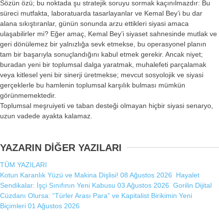
Sözün özü; bu noktada şu stratejik soruyu sormak kaçınılmazdır: Bu
süreci mutfakta, laboratuarda tasarlayanlar ve Kemal Bey’i bu dar
alana sıkıştıranlar, günün sonunda arzu ettikleri siyasi amaca
ulaşabilirler mi? Eğer amaç, Kemal Bey’i siyaset sahnesinde mutlak ve
geri dönülemez bir yalnızlığa sevk etmekse, bu operasyonel planın
tam bir başarıyla sonuçlandığını kabul etmek gerekir. Ancak niyet;
buradan yeni bir toplumsal dalga yaratmak, muhalefeti parçalamak
veya kitlesel yeni bir sinerji üretmekse; mevcut sosyolojik ve siyasi
gerçeklerle bu hamlenin toplumsal karşılık bulması mümkün
görünmemektedir.
Toplumsal meşruiyeti ve taban desteği olmayan hiçbir siyasi senaryo,
uzun vadede ayakta kalamaz.
YAZARIN DİĞER YAZILARI
TÜM YAZILARI
Kotun Karanlık Yüzü ve Makina Dişlisi!
08 Ağustos 2026
Hayalet
Sendikalar: İşçi Sınıfının Yeni Kabusu
03 Ağustos 2026
Gorilin Dijital
Cüzdanı Olursa: “Türler Arası Para” ve Kapitalist Birikimin Yeni
Biçimleri
01 Ağustos 2026