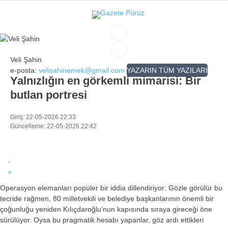
33.5
°
İZMIR
Veli Şahin
GALERİ
VİDEO
YAZARLAR
e-posta:
velisahinemek@gmail.com
YAZARIN TÜM YAZILARI
Yalnızlığın en görkemli mimarisi: Bir
YEREL YÖNETIMLER
butlan portresi
GÜNCEL
Giriş: 22-05-2026 22:33
EKONOMI
Güncelleme: 22-05-2026 22:42
POLITIKA
-
SAĞLIK
+
KÜLTÜR-SANAT
Operasyon elemanları popüler bir iddia dillendiriyor: Gözle görülür bu
tecride rağmen, 80 milletvekili ve belediye başkanlarının önemli bir
WhatsApp İhbar Hattı
SPOR
çoğunluğu yeniden Kılıçdaroğlu’nun kapısında sıraya gireceği öne
sürülüyor. Oysa bu pragmatik hesabı yapanlar, göz ardı ettikleri
DIĞER