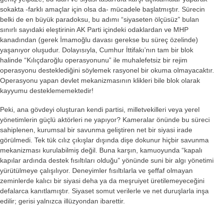
sokakta -farklı amaçlar için olsa da- mücadele başlatmıştır. Sürecin
belki de en büyük paradoksu, bu adımı “siyaseten ölçüsüz” bulan
sınırlı sayıdaki eleştirinin AK Parti içindeki odaklardan ve MHP
kanadından (gerek İmamoğlu davası gerekse bu süreç özelinde)
yaşanıyor oluşudur. Dolayısıyla, Cumhur İttifakı’nın tam bir blok
halinde “Kılıçdaroğlu operasyonunu” ile muhalefetsiz bir rejim
operasyonu desteklediğini söylemek rasyonel bir okuma olmayacaktır.
Operasyonu yapan devlet mekanizmasının klikleri bile blok olarak
kayyumu desteklememektedir!
Peki, ana gövdeyi oluşturan kendi partisi, milletvekilleri veya yerel
yönetimlerin güçlü aktörleri ne yapıyor? Kameralar önünde bu süreci
sahiplenen, kurumsal bir savunma geliştiren net bir siyasi irade
görülmedi. Tek tük cılız çıkışlar dışında dişe dokunur hiçbir savunma
mekanizması kurulabilmiş değil. Buna karşın, kamuoyunda “kapalı
kapılar ardında destek fısıltıları olduğu” yönünde suni bir algı yönetimi
yürütülmeye çalışılıyor. Deneyimler fısıltılarla ve şeffaf olmayan
zeminlerde kalıcı bir siyasi deha ya da meşruiyet üretilemeyeceğini
defalarca kanıtlamıştır. Siyaset somut verilerle ve net duruşlarla inşa
edilir; gerisi yalnızca illüzyondan ibarettir.