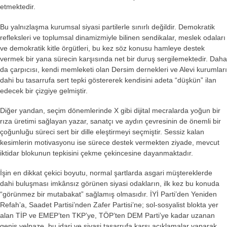
etmektedir.
Bu yalnızlaşma kurumsal siyasi partilerle sınırlı değildir. Demokratik
refleksleri ve toplumsal dinamizmiyle bilinen sendikalar, meslek odaları
ve demokratik kitle örgütleri, bu kez söz konusu hamleye destek
vermek bir yana sürecin karşısında net bir duruş sergilemektedir. Daha
da çarpıcısı, kendi memleketi olan Dersim dernekleri ve Alevi kurumları
dahi bu tasarrufa sert tepki göstererek kendisini adeta “düşkün” ilan
edecek bir çizgiye gelmiştir.
Diğer yandan, seçim dönemlerinde X gibi dijital mecralarda yoğun bir
rıza üretimi sağlayan yazar, sanatçı ve aydın çevresinin de önemli bir
çoğunluğu süreci sert bir dille eleştirmeyi seçmiştir. Sessiz kalan
kesimlerin motivasyonu ise sürece destek vermekten ziyade, mevcut
iktidar blokunun tepkisini çekme çekincesine dayanmaktadır.
İşin en dikkat çekici boyutu, normal şartlarda asgari müştereklerde
dahi buluşması imkânsız görünen siyasi odakların, ilk kez bu konuda
“görünmez bir mutabakat” sağlamış olmasıdır. İYİ Parti’den Yeniden
Refah’a, Saadet Partisi’nden Zafer Partisi’ne; sol-sosyalist blokta yer
alan TİP ve EMEP’ten TKP’ye, TÖP’ten DEM Parti’ye kadar uzanan
geniş yelpaze, bu idari ve siyasi tasarrufa karşı açıklamalar yaparak