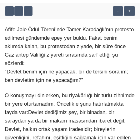
-
+
Facebook
Afife Jale Ödül Töreni’nde Tamer Karadağlı’nın protesto
edilmesi gündemde epey yer buldu. Fakat benim
Instagram
aklımda kalan, bu protestodan ziyade, bir süre önce
Gaziantep Valiliği ziyareti sırasında sarf ettiği şu
Youtube
sözlerdi:
“Devlet benim için ne yapacak, bir de tersini soralım;
TikTok
ben devletim için ne yapacağım?”
O konuşmayı dinlerken, bu riyakârlığı bir türlü zihnimde
bir yere oturtamadım. Öncelikle şunu hatırlatmakta
fayda var:Devlet dediğimiz şey, bir binadan, bir
saraydan ya da bir makam masasından ibaret değil.
Devlet, halkın ortak yaşam iradesidir; bireylerin
güvenliğini, refahını, eşitliğini sağlamak için var edilen