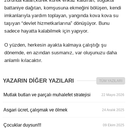
zorunda kalan,kürek kürek enkaz kaldıran, soğukta
battaniye dağıtan, komşusuna ekmeğini bölüşen, kendi
imkanlarıyla yardım toplayan, yangında kova kova su
taşıyan “devlet hizmetkarlarına” dönüşüyor. Bunu
sadece hayatta kalabilmek için yapıyor.
O yüzden, herkesin ayakta kalmaya çalıştığı şu
dönemde, en azından susmanız, var oluşunuzu daha
anlamlı kılacaktır.
YAZARIN DİĞER YAZILARI
TÜM YAZILARI
Mutlak butlan ve parçalı muhalefet stratejisi
22 Mayıs 2026
Asgari ücret, çalışmak ve ölmek
24 Aralık 2025
Çocuklar duysun!!!
09 Ekim 2025