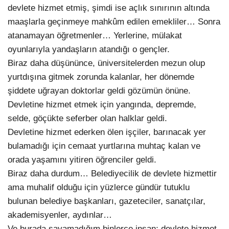
devlete hizmet etmiş, şimdi ise açlık sınırının altında
maaşlarla geçinmeye mahkûm edilen emekliler… Sonra
atanamayan öğretmenler… Yerlerine, mülakat
oyunlarıyla yandaşların atandığı o gençler.
Biraz daha düşününce, üniversitelerden mezun olup
yurtdışına gitmek zorunda kalanlar, her dönemde
şiddete uğrayan doktorlar geldi gözümün önüne.
Devletine hizmet etmek için yangında, depremde,
selde, göçükte seferber olan halklar geldi.
Devletine hizmet ederken ölen işçiler, barınacak yer
bulamadığı için cemaat yurtlarına muhtaç kalan ve
orada yaşamını yitiren öğrenciler geldi.
Biraz daha durdum… Belediyecilik de devlete hizmettir
ama muhalif olduğu için yüzlerce gündür tutuklu
bulunan belediye başkanları, gazeteciler, sanatçılar,
akademisyenler, aydınlar…
Ve burada sayamadığım binlerce insan; devlete hizmet